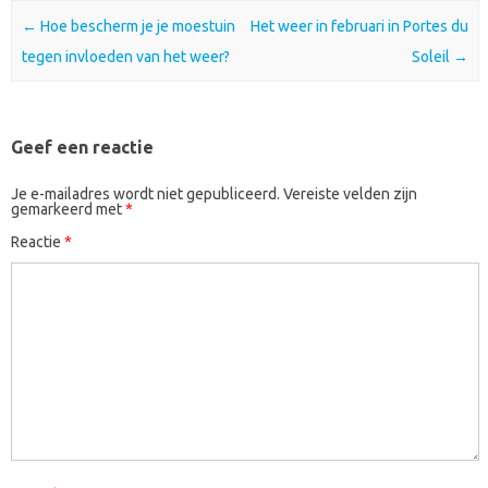
Post navigation
←
Hoe bescherm je je moestuin
Het weer in februari in Portes du
tegen invloeden van het weer?
Soleil
→
Geef een reactie
Je e-mailadres wordt niet gepubliceerd.
Vereiste velden zijn
gemarkeerd met
*
Reactie
*