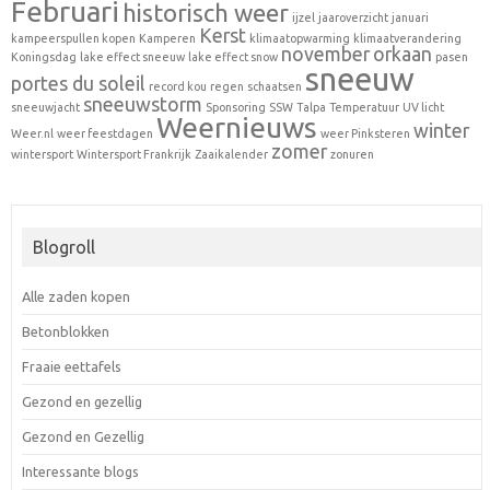
Februari
historisch weer
ijzel
jaaroverzicht
januari
Kerst
kampeerspullen kopen
Kamperen
klimaatopwarming
klimaatverandering
november
orkaan
Koningsdag
lake effect sneeuw
lake effect snow
pasen
sneeuw
portes du soleil
record kou
regen
schaatsen
sneeuwstorm
sneeuwjacht
Sponsoring
SSW
Talpa
Temperatuur
UV licht
Weernieuws
winter
Weer.nl
weer feestdagen
weer Pinksteren
zomer
wintersport
Wintersport Frankrijk
Zaaikalender
zonuren
Blogroll
Alle zaden kopen
Betonblokken
Fraaie eettafels
Gezond en gezellig
Gezond en Gezellig
Interessante blogs