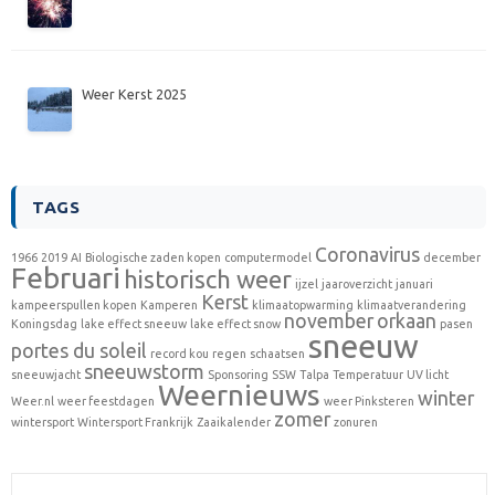
Weer Kerst 2025
TAGS
Coronavirus
1966
2019
AI
Biologische zaden kopen
computermodel
december
Februari
historisch weer
ijzel
jaaroverzicht
januari
Kerst
kampeerspullen kopen
Kamperen
klimaatopwarming
klimaatverandering
november
orkaan
Koningsdag
lake effect sneeuw
lake effect snow
pasen
sneeuw
portes du soleil
record kou
regen
schaatsen
sneeuwstorm
sneeuwjacht
Sponsoring
SSW
Talpa
Temperatuur
UV licht
Weernieuws
winter
Weer.nl
weer feestdagen
weer Pinksteren
zomer
wintersport
Wintersport Frankrijk
Zaaikalender
zonuren