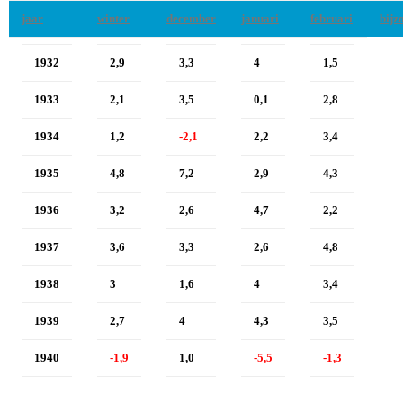
jaar
winter
december
januari
februari
bijz
1932
2,9
3,3
4
1,5
1933
2,1
3,5
0,1
2,8
1934
1,2
-2,1
2,2
3,4
1935
4,8
7,2
2,9
4,3
1936
3,2
2,6
4,7
2,2
1937
3,6
3,3
2,6
4,8
1938
3
1,6
4
3,4
1939
2,7
4
4,3
3,5
1940
-1,9
1,0
-5,5
-1,3