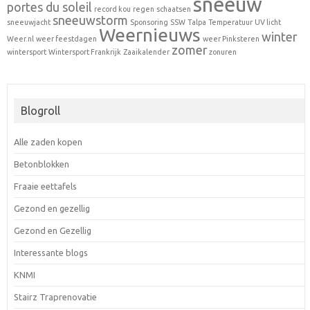
sneeuw
portes du soleil
record kou
regen
schaatsen
sneeuwstorm
sneeuwjacht
Sponsoring
SSW
Talpa
Temperatuur
UV licht
Weernieuws
winter
Weer.nl
weer feestdagen
weer Pinksteren
zomer
wintersport
Wintersport Frankrijk
Zaaikalender
zonuren
Blogroll
Alle zaden kopen
Betonblokken
Fraaie eettafels
Gezond en gezellig
Gezond en Gezellig
Interessante blogs
KNMI
Stairz Traprenovatie