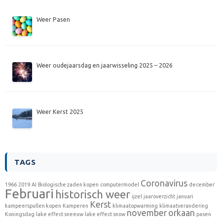
Weer Pasen
Weer oudejaarsdag en jaarwisseling 2025 – 2026
Weer Kerst 2025
TAGS
Coronavirus
1966
2019
AI
Biologische zaden kopen
computermodel
december
Februari
historisch weer
ijzel
jaaroverzicht
januari
Kerst
kampeerspullen kopen
Kamperen
klimaatopwarming
klimaatverandering
november
orkaan
Koningsdag
lake effect sneeuw
lake effect snow
pasen