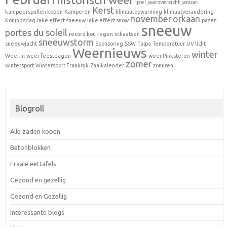
ijzel
jaaroverzicht
januari
Kerst
kampeerspullen kopen
Kamperen
klimaatopwarming
klimaatverandering
november
orkaan
Koningsdag
lake effect sneeuw
lake effect snow
pasen
sneeuw
portes du soleil
record kou
regen
schaatsen
sneeuwstorm
sneeuwjacht
Sponsoring
SSW
Talpa
Temperatuur
UV licht
Weernieuws
winter
Weer.nl
weer feestdagen
weer Pinksteren
zomer
wintersport
Wintersport Frankrijk
Zaaikalender
zonuren
Blogroll
Alle zaden kopen
Betonblokken
Fraaie eettafels
Gezond en gezellig
Gezond en Gezellig
Interessante blogs