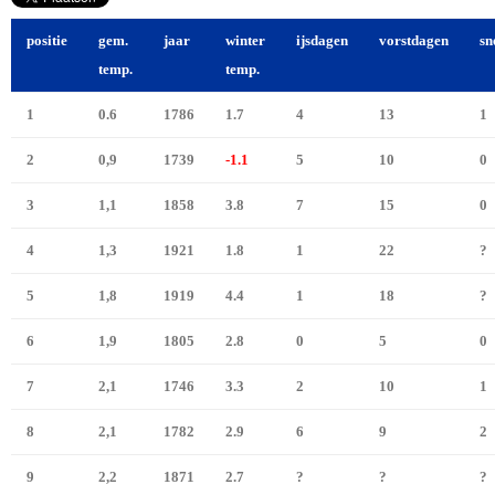
positie
gem.
jaar
winter
ijsdagen
vorstdagen
sn
temp.
temp.
1
0.6
1786
1.7
4
13
1
2
0,9
1739
-1.1
5
10
0
3
1,1
1858
3.8
7
15
0
4
1,3
1921
1.8
1
22
?
5
1,8
1919
4.4
1
18
?
6
1,9
1805
2.8
0
5
0
7
2,1
1746
3.3
2
10
1
8
2,1
1782
2.9
6
9
2
9
2,2
1871
2.7
?
?
?