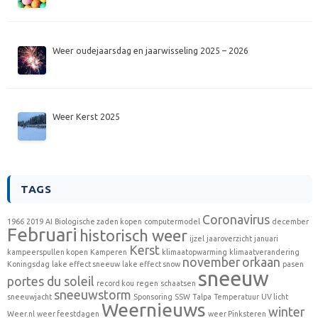
Weer oudejaarsdag en jaarwisseling 2025 – 2026
Weer Kerst 2025
TAGS
Coronavirus
1966
2019
AI
Biologische zaden kopen
computermodel
december
Februari
historisch weer
ijzel
jaaroverzicht
januari
Kerst
kampeerspullen kopen
Kamperen
klimaatopwarming
klimaatverandering
november
orkaan
Koningsdag
lake effect sneeuw
lake effect snow
pasen
sneeuw
portes du soleil
record kou
regen
schaatsen
sneeuwstorm
sneeuwjacht
Sponsoring
SSW
Talpa
Temperatuur
UV licht
Weernieuws
winter
Weer.nl
weer feestdagen
weer Pinksteren