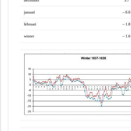
december
3.7
januari
– 6.6
februari
– 1.8
winter
– 1.6