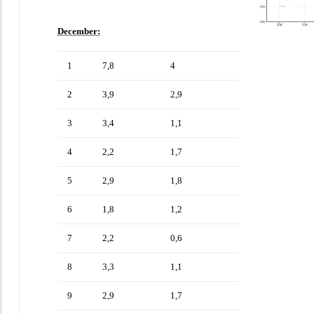
December:
1
7,8
4
2
3,9
2,9
3
3,4
1,1
4
2,2
1,7
5
2,9
1,8
6
1,8
1,2
7
2,2
0,6
8
3,3
1,1
9
2,9
1,7