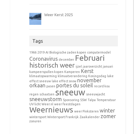
Weer Kerst 2025
Tags
1966
2019
AI
Biologische zaden kopen
computermodel
Februari
Coronavirus
december
historisch weer
ijzel
jaaroverzicht
januari
Kerst
kampeerspullen kopen
Kamperen
klimaatopwarming
klimaatverandering
Koningsdag
lake
november
effect sneeuw
lake effect snow
orkaan
portes du soleil
pasen
record kou
sneeuw
regen
schaatsen
sneeuwjacht
sneeuwstorm
Sponsoring
SSW
Talpa
Temperatuur
UV licht
Weer.nl
weer feestdagen
Weernieuws
winter
weer Pinksteren
zomer
wintersport
Wintersport Frankrijk
Zaaikalender
zonuren