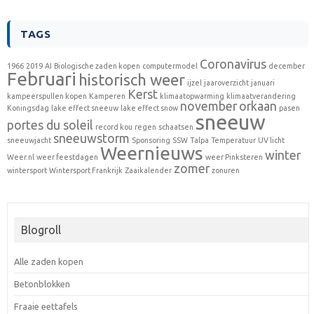
TAGS
Coronavirus
1966
2019
AI
Biologische zaden kopen
computermodel
december
Februari
historisch weer
ijzel
jaaroverzicht
januari
Kerst
kampeerspullen kopen
Kamperen
klimaatopwarming
klimaatverandering
november
orkaan
Koningsdag
lake effect sneeuw
lake effect snow
pasen
sneeuw
portes du soleil
record kou
regen
schaatsen
sneeuwstorm
sneeuwjacht
Sponsoring
SSW
Talpa
Temperatuur
UV licht
Weernieuws
winter
Weer.nl
weer feestdagen
weer Pinksteren
zomer
wintersport
Wintersport Frankrijk
Zaaikalender
zonuren
Blogroll
Alle zaden kopen
Betonblokken
Fraaie eettafels