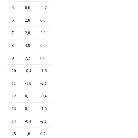
5
0,6
-2,7
6
2,8
0,6
7
2,8
2,3
8
4,0
0,6
9
2,2
0,0
10
-0,4
-1,6
11
-1,0
-2,1
12
0,1
-0,4
13
0,1
-1,0
14
-0,4
-2,1
15
1,8
0,7