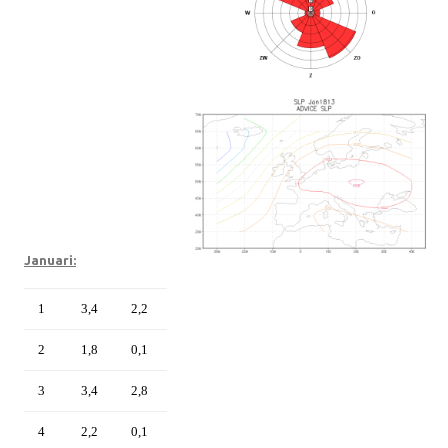
Januari:
1
3,4
2,2
2
1,8
0,1
3
3,4
2,8
4
2,2
0,1