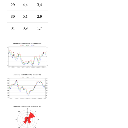
29
4,4
3,4
30
5,1
2,9
31
3,9
1,7