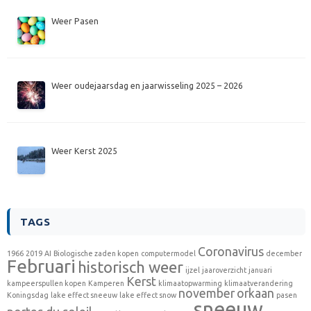
Weer Pasen
Weer oudejaarsdag en jaarwisseling 2025 – 2026
Weer Kerst 2025
TAGS
Coronavirus
1966
2019
AI
Biologische zaden kopen
computermodel
december
Februari
historisch weer
ijzel
jaaroverzicht
januari
Kerst
kampeerspullen kopen
Kamperen
klimaatopwarming
klimaatverandering
november
orkaan
Koningsdag
lake effect sneeuw
lake effect snow
pasen
sneeuw