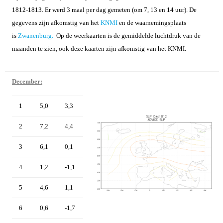
1812-1813. Er werd 3 maal per dag gemeten (om 7, 13 en 14 uur). De
gegevens zijn afkomstig van het
KNMI
en de waarnemingsplaats
is
Zwanenburg.
Op de weerkaarten is de gemiddelde luchtdruk van de
maanden te zien, ook deze kaarten zijn afkomstig van het KNMI.
December:
1
5,0
3,3
2
7,2
4,4
3
6,1
0,1
4
1,2
-1,1
5
4,6
1,1
6
0,6
-1,7