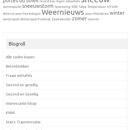
portes du soleil
record kou
regen
schaatsen
sneeuwstorm
sneeuwjacht
Sponsoring
SSW
Talpa
Temperatuur
UV licht
Weernieuws
winter
Weer.nl
weer feestdagen
weer Pinksteren
zomer
wintersport
Wintersport Frankrijk
Zaaikalender
zonuren
Blogroll
Alle zaden kopen
Betonblokken
Fraaie eettafels
Gezond en gezellig
Gezond en Gezellig
Interessante blogs
KNMI
Stairz Traprenovatie