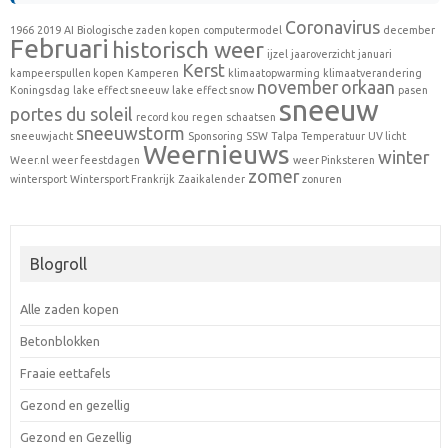
Coronavirus
1966
2019
AI
Biologische zaden kopen
computermodel
december
Februari
historisch weer
ijzel
jaaroverzicht
januari
Kerst
kampeerspullen kopen
Kamperen
klimaatopwarming
klimaatverandering
november
orkaan
Koningsdag
lake effect sneeuw
lake effect snow
pasen
sneeuw
portes du soleil
record kou
regen
schaatsen
sneeuwstorm
sneeuwjacht
Sponsoring
SSW
Talpa
Temperatuur
UV licht
Weernieuws
winter
Weer.nl
weer feestdagen
weer Pinksteren
zomer
wintersport
Wintersport Frankrijk
Zaaikalender
zonuren
Blogroll
Alle zaden kopen
Betonblokken
Fraaie eettafels
Gezond en gezellig
Gezond en Gezellig