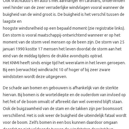
Ook vrachtauto’s en auto’s met aanhanger en caravans, ondervinden
veel hinder van de zeer verraderlijke windvlagen vooral wanneer de
buiigheid van de wind groot is. De
buiigheid is het verschil tussen de
laagste en
hoogste windsnelheid op een bepaald moment (zie registratie links).
Een storm is vooral maatschappij-ontwrichtend wanneer er op het
moment van de storm veel mensen op de been zijn. De storm van 25
januari 1990 kostte 17 mensen het leven doordat de storm aan het
eind van de middag tijdens de drukke avondspits optrad.
Het KNMI heeft sinds enige tijd het weeralarm in het leven geroepen.
Bij een (verwachte) windkracht 10 of hoger of bij zeer zware
windstoten wordt deze uitgegeven.
De schade aan bomen en gebouwen is afhankelijk van de sterkte
hiervan. Bij bomen is de worteldiepte en de ouderdom van invloed op
het feit of de boom omvalt of afbreekt dan wel overeind blijft staan.
Ook de buigzaamheid van de stam en de takken zijn per boomsoort
verschillend. Het is ook weer de buiigheid die uiteindelijk fataal wordt
voor de boom. Zelfs bomen in een bos kunnen daardoor omgaan