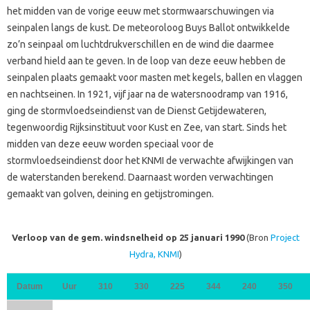
het midden van de vorige eeuw met stormwaarschuwingen via
seinpalen langs de kust. De meteoroloog Buys Ballot ontwikkelde
zo’n seinpaal om luchtdrukverschillen en de wind die daarmee
verband hield aan te geven. In de loop van deze eeuw hebben de
seinpalen plaats gemaakt voor masten met kegels, ballen en vlaggen
en nachtseinen. In 1921, vijf jaar na de watersnoodramp van 1916,
ging de stormvloedseindienst van de Dienst Getijdewateren,
tegenwoordig Rijksinstituut voor Kust en Zee, van start. Sinds het
midden van deze eeuw worden speciaal voor de
stormvloedseindienst door het KNMI de verwachte afwijkingen van
de waterstanden berekend. Daarnaast worden verwachtingen
gemaakt van golven, deining en getijstromingen.
Verloop van de gem. windsnelheid op 25 januari 1990
(Bron
Project
Hydra, KNMI
)
Datum
Uur
310
330
225
344
240
350