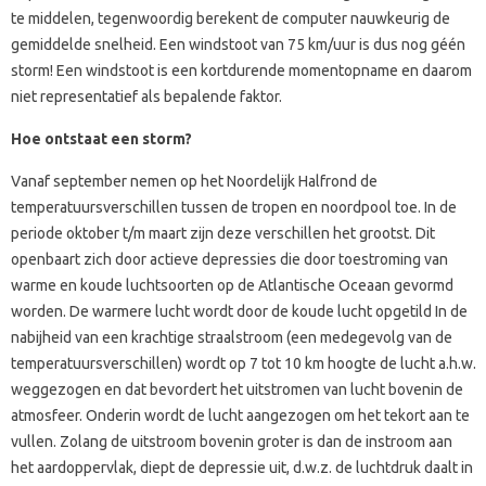
te middelen, tegenwoordig berekent de computer nauwkeurig de
gemiddelde snelheid. Een windstoot van 75 km/uur is dus nog géén
storm! Een windstoot is een kortdurende momentopname en daarom
niet representatief als bepalende faktor.
Hoe ontstaat een storm?
Vanaf september nemen op het Noordelijk Halfrond de
temperatuursverschillen tussen de tropen en noordpool toe. In de
periode oktober t/m maart zijn deze verschillen het grootst. Dit
openbaart zich door actieve depressies die door toestroming van
warme en koude luchtsoorten op de Atlantische Oceaan gevormd
worden. De warmere lucht wordt door de koude lucht opgetild In de
nabijheid van een krachtige straalstroom (een medegevolg van de
temperatuursverschillen) wordt op 7 tot 10 km hoogte de lucht a.h.w.
weggezogen en dat bevordert het uitstromen van lucht bovenin de
atmosfeer. Onderin wordt de lucht aangezogen om het tekort aan te
vullen. Zolang de uitstroom bovenin groter is dan de instroom aan
het aardoppervlak, diept de depressie uit, d.w.z. de luchtdruk daalt in