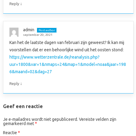
↓
Reply
admin
Post author
september 20, 2021
Kan het de laatste dagen van februari zijn geweest? Ik kan mij
voorstellen dat er een behoorlijke wind uit het oosten stond:
https://www.wetterzentrale.de/reanalysis.php?
uur=1800&var=1&nmaps=24&map=1&model=noaa&jaar=198
6&maand=02&dag=27
↓
Reply
Geef een reactie
Je e-mailadres wordt niet gepubliceerd.
Vereiste velden zijn
gemarkeerd met
*
Reactie
*