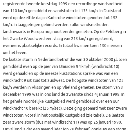
registreerde tweede kerstdag 1999 een recordhoge windsnelheid
van 110 km/h gemiddeld en windstoten tot 173 km/h. In Duitsland
werd op dezelfde dag in Karlsruhe windstoten gemeten tot 152
km/h. In laaggelegen gebied werden zulke windsnelheden
landinwaarts in Europa nog nooit eerder gemeten. Op de Feldberg in
het Zwarte Woud werd een vlaag van 213 km/h geregisteerd,
eveneens plaatselijke records. In totaal kwamen toen 130 mensen
om het leven.
De laatste storm in Nederland betrof die van 30 oktober 2000 j.l. toen
gemiddeld even op de pier van IJmuiden 94 km/h (windkracht 10)
werd gehaald en op de meeste kuststations sprake was van een
windkracht 9 uit zuid tot zuidwest. De hoogste windstoten van 125
km/h werden in Vlissingen en op Vlieland gemeten. De storm van 3
december 1999 was in ons land de zwaarste sinds 4 januari 1998. In
het gehele noordelijke kustgebied werd gemiddeld over een uur
windkracht 10 bereikt (25 m/sec). Deze ging gepaard met zeer zware
windstoten, vooral in het oostelijk kustgebied (zie tabel). De laatste
zeer zware storm (dus met windkracht 11) was op 25 januari 1990.
Opvallend is dat een maand later (op 26 februari) opnieuw een storm