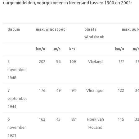
uurgemiddelden, voorgekomen in Nederland tussen 1900 en 2001:
datum
max. windstoot
plaats
max. uur
windstoot
km/u
m/s
kts
km/u
m/
5
202
56
109
Vlieland
???
?
november
1948
7
176
49
94
Vlissingen
122
3
september
1944
6
162
45
87
Hoek van
115
3
november
Holland
1921