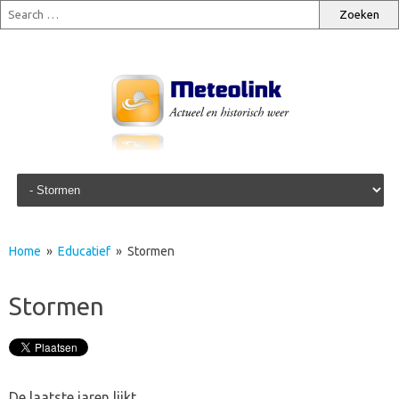
Skip to content
Home
»
Educatief
» Stormen
Stormen
De laatste jaren lijkt