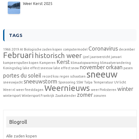
Weer Kerst 2025
TAGS
Coronavirus
1966
2019
AI
Biologische zaden kopen
computermodel
december
Februari
historisch weer
ijzel
jaaroverzicht
januari
Kerst
kampeerspullen kopen
Kamperen
klimaatopwarming
klimaatverandering
november
orkaan
Koningsdag
lake effect sneeuw
lake effect snow
pasen
sneeuw
portes du soleil
record kou
regen
schaatsen
sneeuwstorm
sneeuwjacht
Sponsoring
SSW
Talpa
Temperatuur
UV licht
Weernieuws
winter
Weer.nl
weer feestdagen
weer Pinksteren
zomer
wintersport
Wintersport Frankrijk
Zaaikalender
zonuren
Blogroll
Alle zaden kopen