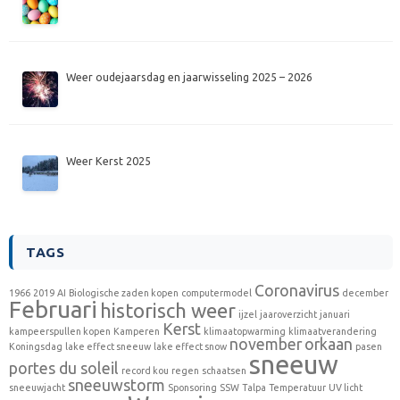
Weer oudejaarsdag en jaarwisseling 2025 – 2026
Weer Kerst 2025
TAGS
Coronavirus
1966
2019
AI
Biologische zaden kopen
computermodel
december
Februari
historisch weer
ijzel
jaaroverzicht
januari
Kerst
kampeerspullen kopen
Kamperen
klimaatopwarming
klimaatverandering
november
orkaan
Koningsdag
lake effect sneeuw
lake effect snow
pasen
sneeuw
portes du soleil
record kou
regen
schaatsen
sneeuwstorm
sneeuwjacht
Sponsoring
SSW
Talpa
Temperatuur
UV licht