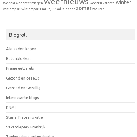
Weernieuws
winter
Weer.nl
weer feestdagen
weer Pinksteren
zomer
wintersport
Wintersport Frankrijk
Zaaikalender
zonuren
Blogroll
Alle zaden kopen
Betonblokken
Fraaie eettafels
Gezond en gezellig
Gezond en Gezellig
Interessante blogs
KNMI
Stairz Traprenovatie
Vakantiepark Frankrijk
Zoekmachine optimalisatie