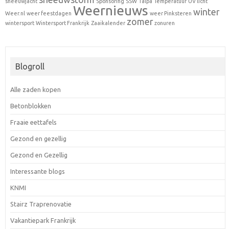
sneeuwjacht
Sponsoring
SSW
Talpa
Temperatuur
UV licht
Weernieuws
winter
Weer.nl
weer feestdagen
weer Pinksteren
zomer
wintersport
Wintersport Frankrijk
Zaaikalender
zonuren
Blogroll
Alle zaden kopen
Betonblokken
Fraaie eettafels
Gezond en gezellig
Gezond en Gezellig
Interessante blogs
KNMI
Stairz Traprenovatie
Vakantiepark Frankrijk