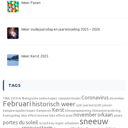
Weer Pasen
Weer oudejaarsdag en jaarwisseling 2025 – 2026
Weer Kerst 2025
TAGS
Coronavirus
1966
2019
AI
Biologische zaden kopen
computermodel
december
Februari
historisch weer
ijzel
jaaroverzicht
januari
Kerst
kampeerspullen kopen
Kamperen
klimaatopwarming
klimaatverandering
november
orkaan
Koningsdag
lake effect sneeuw
lake effect snow
pasen
sneeuw
portes du soleil
record kou
regen
schaatsen
sneeuwstorm