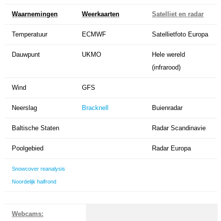
Waarnemingen
Weerkaarten
Satelliet en radar
Temperatuur
ECMWF
Satellietfoto Europa
Dauwpunt
UKMO
Hele wereld
(infrarood)
Wind
GFS
Neerslag
Bracknell
Buienradar
Baltische Staten
Radar Scandinavie
Poolgebied
Radar Europa
Snowcover reanalysis
Noordelijk halfrond
Webcams: