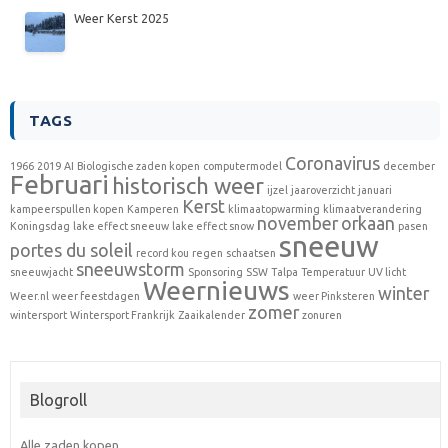
Weer Kerst 2025
TAGS
Coronavirus
1966
2019
AI
Biologische zaden kopen
computermodel
december
Februari
historisch weer
ijzel
jaaroverzicht
januari
Kerst
kampeerspullen kopen
Kamperen
klimaatopwarming
klimaatverandering
november
orkaan
Koningsdag
lake effect sneeuw
lake effect snow
pasen
sneeuw
portes du soleil
record kou
regen
schaatsen
sneeuwstorm
sneeuwjacht
Sponsoring
SSW
Talpa
Temperatuur
UV licht
Weernieuws
winter
Weer.nl
weer feestdagen
weer Pinksteren
zomer
wintersport
Wintersport Frankrijk
Zaaikalender
zonuren
Blogroll
Alle zaden kopen