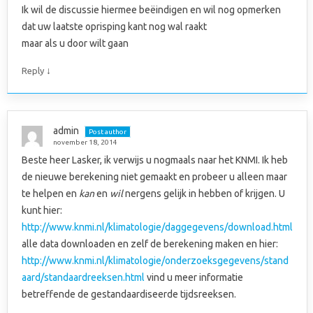
Ik wil de discussie hiermee beëindigen en wil nog opmerken
dat uw laatste oprisping kant nog wal raakt
maar als u door wilt gaan
↓
Reply
admin
Post author
november 18, 2014
Beste heer Lasker, ik verwijs u nogmaals naar het KNMI. Ik heb
de nieuwe berekening niet gemaakt en probeer u alleen maar
te helpen en
kan
en
wil
nergens gelijk in hebben of krijgen. U
kunt hier:
http://www.knmi.nl/klimatologie/daggegevens/download.html
alle data downloaden en zelf de berekening maken en hier:
http://www.knmi.nl/klimatologie/onderzoeksgegevens/stand
aard/standaardreeksen.html
vind u meer informatie
betreffende de gestandaardiseerde tijdsreeksen.