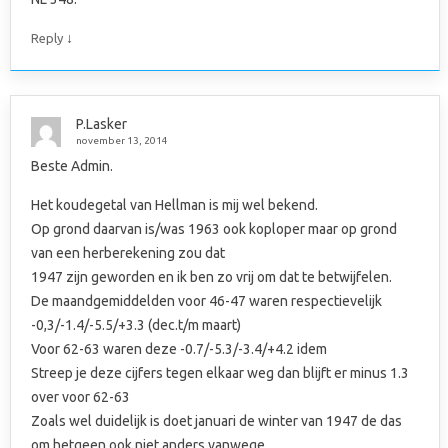
↓
Reply
P.Lasker
november 13, 2014
Beste Admin.
Het koudegetal van Hellman is mij wel bekend.
Op grond daarvan is/was 1963 ook koploper maar op grond
van een herberekening zou dat
1947 zijn geworden en ik ben zo vrij om dat te betwijfelen.
De maandgemiddelden voor 46-47 waren respectievelijk
-0,3/-1.4/-5.5/+3.3 (dec.t/m maart)
Voor 62-63 waren deze -0.7/-5.3/-3.4/+4.2 idem
Streep je deze cijfers tegen elkaar weg dan blijft er minus 1.3
over voor 62-63
Zoals wel duidelijk is doet januari de winter van 1947 de das
om hetgeen ook niet anders vanwege