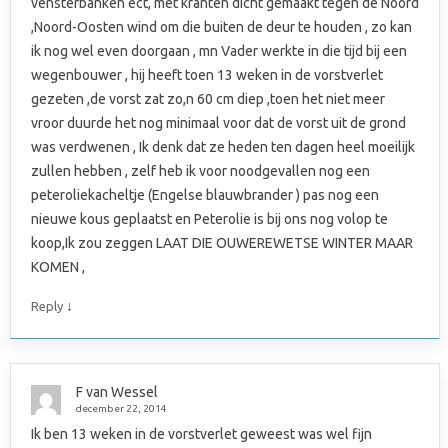
vensterbanken ect, met kranten dicht gemaakt tegen de Noord
,Noord-Oosten wind om die buiten de deur te houden , zo kan
ik nog wel even doorgaan , mn Vader werkte in die tijd bij een
wegenbouwer , hij heeft toen 13 weken in de vorstverlet
gezeten ,de vorst zat zo,n 60 cm diep ,toen het niet meer
vroor duurde het nog minimaal voor dat de vorst uit de grond
was verdwenen , Ik denk dat ze heden ten dagen heel moeilijk
zullen hebben , zelf heb ik voor noodgevallen nog een
peteroliekacheltje (Engelse blauwbrander ) pas nog een
nieuwe kous geplaatst en Peterolie is bij ons nog volop te
koop,Ik zou zeggen LAAT DIE OUWEREWETSE WINTER MAAR
KOMEN ,
↓
Reply
F van Wessel
december 22, 2014
Ik ben 13 weken in de vorstverlet geweest was wel fijn