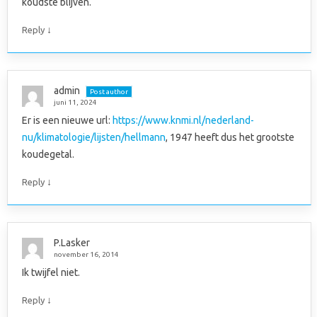
koudste blijven.
↓
Reply
admin
Post author
juni 11, 2024
Er is een nieuwe url:
https://www.knmi.nl/nederland-
nu/klimatologie/lijsten/hellmann
, 1947 heeft dus het grootste
koudegetal.
↓
Reply
P.Lasker
november 16, 2014
Ik twijfel niet.
↓
Reply