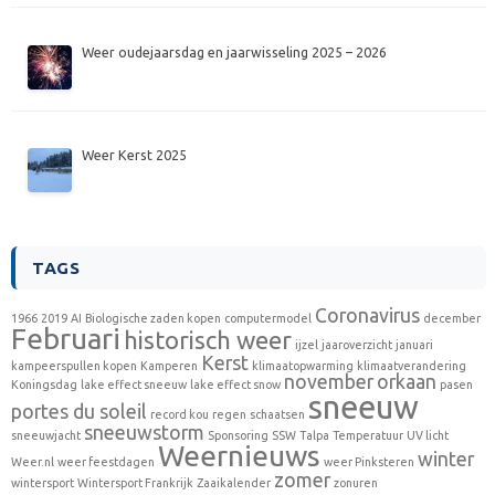
Weer oudejaarsdag en jaarwisseling 2025 – 2026
Weer Kerst 2025
TAGS
Coronavirus
1966
2019
AI
Biologische zaden kopen
computermodel
december
Februari
historisch weer
ijzel
jaaroverzicht
januari
Kerst
kampeerspullen kopen
Kamperen
klimaatopwarming
klimaatverandering
november
orkaan
Koningsdag
lake effect sneeuw
lake effect snow
pasen
sneeuw
portes du soleil
record kou
regen
schaatsen
sneeuwstorm
sneeuwjacht
Sponsoring
SSW
Talpa
Temperatuur
UV licht
Weernieuws
winter
Weer.nl
weer feestdagen
weer Pinksteren
zomer
wintersport
Wintersport Frankrijk
Zaaikalender
zonuren