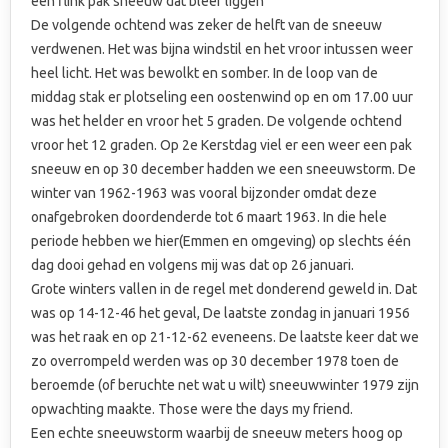
een flink pak sneeuw dat bleef liggen
De volgende ochtend was zeker de helft van de sneeuw
verdwenen. Het was bijna windstil en het vroor intussen weer
heel licht. Het was bewolkt en somber. In de loop van de
middag stak er plotseling een oostenwind op en om 17.00 uur
was het helder en vroor het 5 graden. De volgende ochtend
vroor het 12 graden. Op 2e Kerstdag viel er een weer een pak
sneeuw en op 30 december hadden we een sneeuwstorm. De
winter van 1962-1963 was vooral bijzonder omdat deze
onafgebroken doordenderde tot 6 maart 1963. In die hele
periode hebben we hier(Emmen en omgeving) op slechts één
dag dooi gehad en volgens mij was dat op 26 januari.
Grote winters vallen in de regel met donderend geweld in. Dat
was op 14-12-46 het geval, De laatste zondag in januari 1956
was het raak en op 21-12-62 eveneens. De laatste keer dat we
zo overrompeld werden was op 30 december 1978 toen de
beroemde (of beruchte net wat u wilt) sneeuwwinter 1979 zijn
opwachting maakte. Those were the days my friend.
Een echte sneeuwstorm waarbij de sneeuw meters hoog op