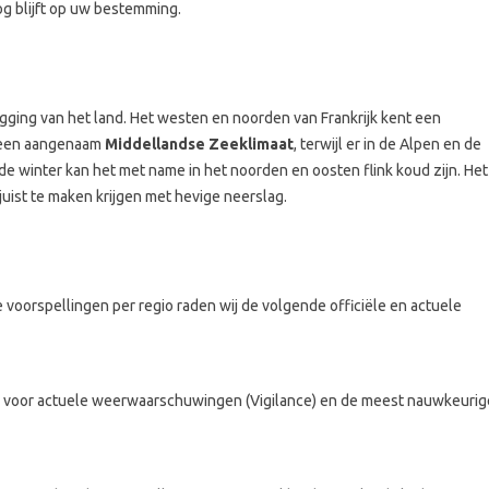
g blijft op uw bestemming.
igging van het land. Het westen en noorden van Frankrijk kent een
ar een aangenaam
Middellandse Zeeklimaat
, terwijl er in de Alpen en de
 de winter kan het met name in het noorden en oosten flink koud zijn. Het
juist te maken krijgen met hevige neerslag.
voorspellingen per regio raden wij de volgende officiële en actuele
ron voor actuele weerwaarschuwingen (Vigilance) en de meest nauwkeurig