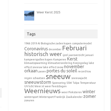
Weer Kerst 2025
Tags
1966
2019
AI
Biologische zaden kopen
computermodel
Februari
Coronavirus
december
historisch weer
ijzel
jaaroverzicht
januari
Kerst
kampeerspullen kopen
Kamperen
klimaatopwarming
klimaatverandering
Koningsdag
lake
november
effect sneeuw
lake effect snow
orkaan
portes du soleil
pasen
record kou
sneeuw
regen
schaatsen
sneeuwjacht
sneeuwstorm
Sponsoring
SSW
Talpa
Temperatuur
UV licht
Weer.nl
weer feestdagen
Weernieuws
winter
weer Pinksteren
zomer
wintersport
Wintersport Frankrijk
Zaaikalender
zonuren