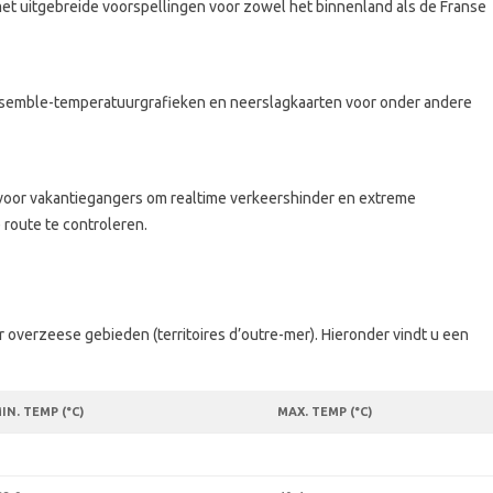
t uitgebreide voorspellingen voor zowel het binnenland als de Franse
ensemble-temperatuurgrafieken en neerslagkaarten voor onder andere
l voor vakantiegangers om realtime verkeershinder en extreme
route te controleren.
 overzeese gebieden (territoires d’outre-mer). Hieronder vindt u een
IN. TEMP (°C)
MAX. TEMP (°C)