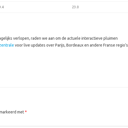
9.4
23.0
elijks verlopen, raden we aan om de actuele interactieve pluimen
zentrale
voor live updates over Parijs, Bordeaux en andere Franse regio’s
gemarkeerd met
*