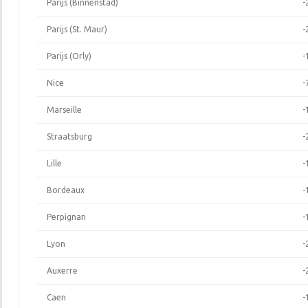
Parijs (Binnenstad)
-
Parijs (St. Maur)
-
Parijs (Orly)
-
Nice
-
Marseille
-
Straatsburg
-
Lille
-
Bordeaux
-
Perpignan
-
Lyon
-
Auxerre
-
Caen
-