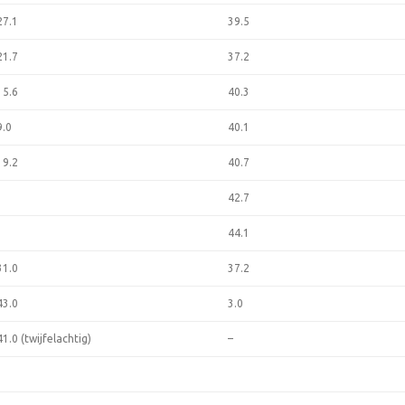
27.1
39.5
21.7
37.2
15.6
40.3
9.0
40.1
19.2
40.7
42.7
44.1
31.0
37.2
43.0
3.0
41.0
(twijfelachtig)
–