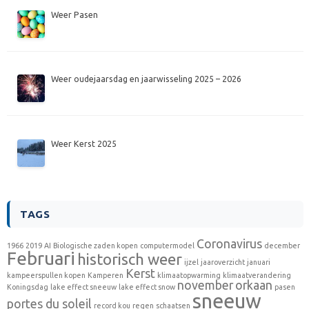
Weer Pasen
Weer oudejaarsdag en jaarwisseling 2025 – 2026
Weer Kerst 2025
TAGS
Coronavirus
1966
2019
AI
Biologische zaden kopen
computermodel
december
Februari
historisch weer
ijzel
jaaroverzicht
januari
Kerst
kampeerspullen kopen
Kamperen
klimaatopwarming
klimaatverandering
november
orkaan
Koningsdag
lake effect sneeuw
lake effect snow
pasen
sneeuw
portes du soleil
record kou
regen
schaatsen