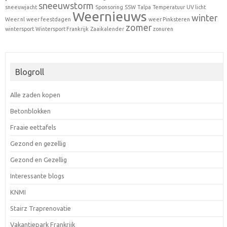
sneeuwstorm
sneeuwjacht
Sponsoring
SSW
Talpa
Temperatuur
UV licht
Weernieuws
winter
Weer.nl
weer feestdagen
weer Pinksteren
zomer
wintersport
Wintersport Frankrijk
Zaaikalender
zonuren
Blogroll
Alle zaden kopen
Betonblokken
Fraaie eettafels
Gezond en gezellig
Gezond en Gezellig
Interessante blogs
KNMI
Stairz Traprenovatie
Vakantiepark Frankrijk