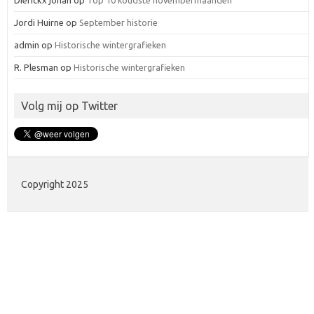
Dierickx johan
op
Top 10 koudste novembermaanden
Jordi Huirne
op
September historie
admin
op
Historische wintergrafieken
R. Plesman
op
Historische wintergrafieken
Volg mij op Twitter
Copyright 2025