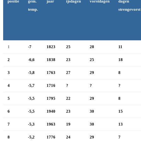
positie
gem.
jaar
ijsdagen
vorstdagen
dagen
temp.
strengevorst
1
-7
1823
25
28
11
2
-6,6
1838
23
25
18
3
-5,8
1763
27
29
8
4
-5,7
1716
?
?
?
5
-5,5
1795
22
29
8
6
-5,5
1940
23
30
15
7
-5,3
1963
19
30
13
8
-5,2
1776
24
29
7