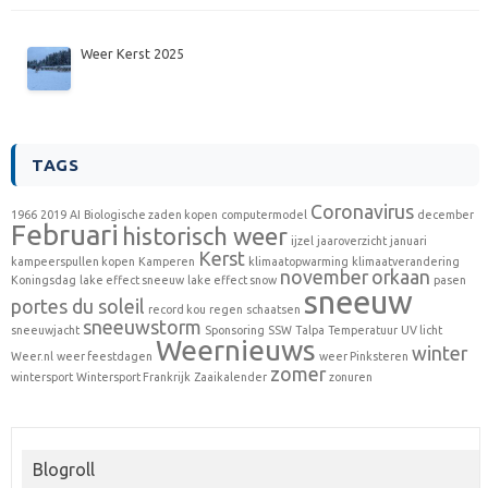
Weer Kerst 2025
TAGS
Coronavirus
1966
2019
AI
Biologische zaden kopen
computermodel
december
Februari
historisch weer
ijzel
jaaroverzicht
januari
Kerst
kampeerspullen kopen
Kamperen
klimaatopwarming
klimaatverandering
november
orkaan
Koningsdag
lake effect sneeuw
lake effect snow
pasen
sneeuw
portes du soleil
record kou
regen
schaatsen
sneeuwstorm
sneeuwjacht
Sponsoring
SSW
Talpa
Temperatuur
UV licht
Weernieuws
winter
Weer.nl
weer feestdagen
weer Pinksteren
zomer
wintersport
Wintersport Frankrijk
Zaaikalender
zonuren
Blogroll