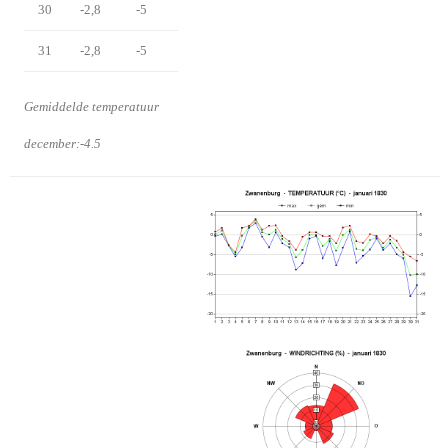
30
-2,8
-5
31
-2,8
-5
Gemiddelde temperatuur
december:-4.5