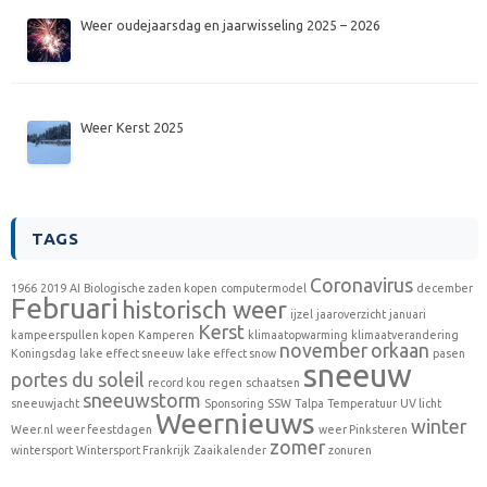
Weer oudejaarsdag en jaarwisseling 2025 – 2026
Weer Kerst 2025
TAGS
Coronavirus
1966
2019
AI
Biologische zaden kopen
computermodel
december
Februari
historisch weer
ijzel
jaaroverzicht
januari
Kerst
kampeerspullen kopen
Kamperen
klimaatopwarming
klimaatverandering
november
orkaan
Koningsdag
lake effect sneeuw
lake effect snow
pasen
sneeuw
portes du soleil
record kou
regen
schaatsen
sneeuwstorm
sneeuwjacht
Sponsoring
SSW
Talpa
Temperatuur
UV licht
Weernieuws
winter
Weer.nl
weer feestdagen
weer Pinksteren
zomer
wintersport
Wintersport Frankrijk
Zaaikalender
zonuren