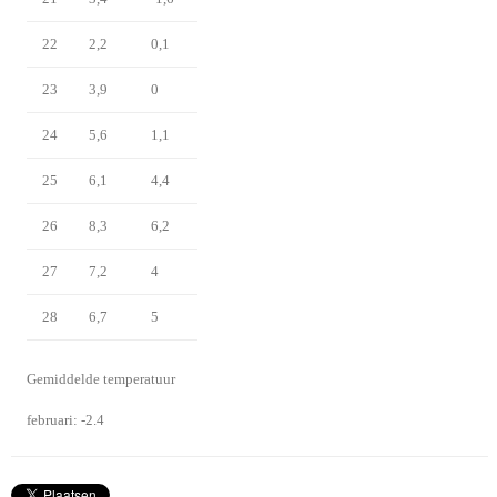
22
2,2
0,1
23
3,9
0
24
5,6
1,1
25
6,1
4,4
26
8,3
6,2
27
7,2
4
28
6,7
5
Gemiddelde temperatuur
februari: -2.4