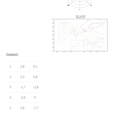
Januari:
1
2,8
0,1
2
3,3
0,6
3
-1,7
-2,8
4
-3,9
-5
5
2,8
-1,7