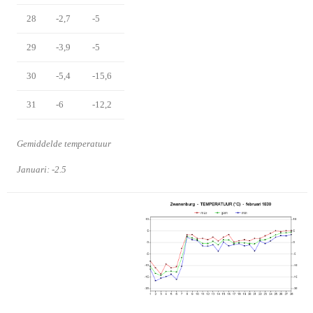
28
-2,7
-5
29
-3,9
-5
30
-5,4
-15,6
31
-6
-12,2
Gemiddelde temperatuur
Januari: -2.5