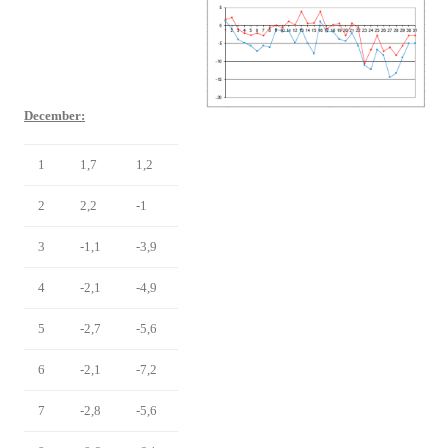
December:
1
1,7
1,2
2
2,2
-1
3
-1,1
-3,9
4
-2,1
-4,9
5
-2,7
-5,6
6
-2,1
-7,2
7
-2,8
-5,6