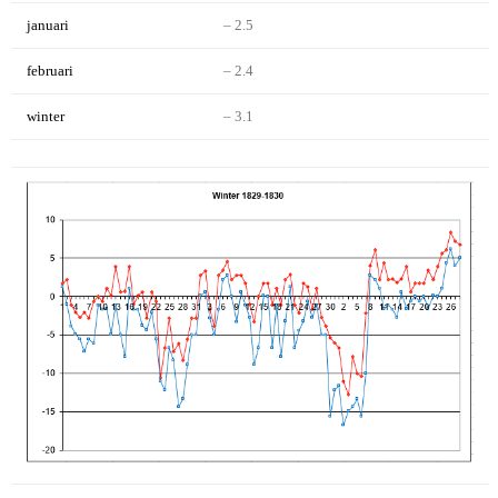
januari
– 2.5
februari
– 2.4
winter
– 3.1