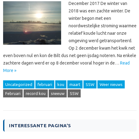
December 2017 De winter van
2018 was een zachte winter. De
winter begon met een
noordwestelijke stroming waarmee
relatief koude lucht naar onze
omgeving werd getransporteerd.
Op 2 december kwam het kwik net
even boven nul en kon de Bilt dus net geen ijsdag noteren. Na enkele
zachtere dagen werd er op 8 december vooral hoger in de…
Read
More »
Uncategorized
februari
kou
maart
SSW
Weer nieuws
Februari
record kou
sneeuw
SSW
INTERESSANTE PAGINA’S