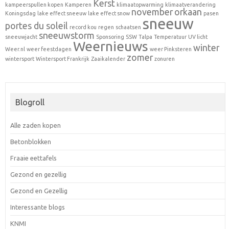
Kerst
kampeerspullen kopen
Kamperen
klimaatopwarming
klimaatverandering
november
orkaan
Koningsdag
lake effect sneeuw
lake effect snow
pasen
sneeuw
portes du soleil
record kou
regen
schaatsen
sneeuwstorm
sneeuwjacht
Sponsoring
SSW
Talpa
Temperatuur
UV licht
Weernieuws
winter
Weer.nl
weer feestdagen
weer Pinksteren
zomer
wintersport
Wintersport Frankrijk
Zaaikalender
zonuren
Blogroll
Alle zaden kopen
Betonblokken
Fraaie eettafels
Gezond en gezellig
Gezond en Gezellig
Interessante blogs
KNMI