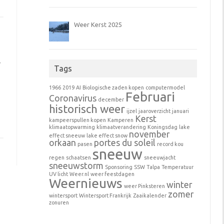
Weer Kerst 2025
r
Tags
1966
2019
AI
Biologische zaden kopen
computermodel
Februari
Coronavirus
december
historisch weer
ijzel
jaaroverzicht
januari
Kerst
kampeerspullen kopen
Kamperen
klimaatopwarming
klimaatverandering
Koningsdag
lake
november
effect sneeuw
lake effect snow
orkaan
portes du soleil
pasen
record kou
sneeuw
regen
schaatsen
sneeuwjacht
sneeuwstorm
Sponsoring
SSW
Talpa
Temperatuur
UV licht
Weer.nl
weer feestdagen
Weernieuws
winter
weer Pinksteren
zomer
wintersport
Wintersport Frankrijk
Zaaikalender
zonuren