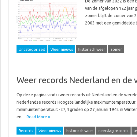
De zomer van 2022 is een b
van de afgelopen 122 jaar 
zomer blijft de zomer van 
2003 met een gemiddelde
Uncategorized
Weer nieuws
historisch weer
zomer
Weer records Nederland en de 
Op deze pagina vind u weer records uit Nederland en de wereld
Nederlandse records Hoogste landelijke maximumtemperatuur: 40,
minimumtemperatuur: -27,4 graden op 27 januari 1942 in Winters
en…
Read More »
Records
Weer nieuws
historisch weer
neerslag records
t