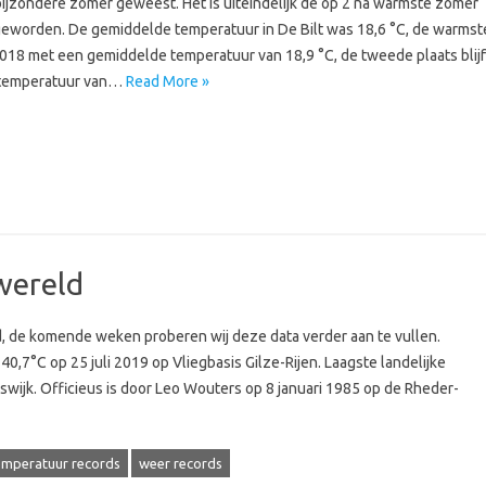
ijzondere zomer geweest. Het is uiteindelijk de op 2 na warmste zomer
geworden. De gemiddelde temperatuur in De Bilt was 18,6 °C, de warmst
2018 met een gemiddelde temperatuur van 18,9 °C, de tweede plaats blijf
 temperatuur van…
Read More »
wereld
, de komende weken proberen wij deze data verder aan te vullen.
7°C op 25 juli 2019 op Vliegbasis Gilze-Rijen. Laagste landelijke
wijk. Officieus is door Leo Wouters op 8 januari 1985 op de Rheder-
emperatuur records
weer records