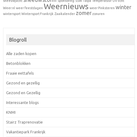
sneeuwjacht
Sponsoring
SSW
Talpa
Temperatuur
UV licht
Weernieuws
winter
Weer.nl
weer feestdagen
weer Pinksteren
zomer
wintersport
Wintersport Frankrijk
Zaaikalender
zonuren
Blogroll
Alle zaden kopen
Betonblokken
Fraaie eettafels
Gezond en gezellig
Gezond en Gezellig
Interessante blogs
KNMI
Stairz Traprenovatie
Vakantiepark Frankrijk