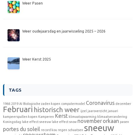
Weer Pasen
Weer oudejaarsdag en jaarwisseling 2025 – 2026
Weer Kerst 2025
TAGS
Coronavirus
1966
2019
AI
Biologische zaden kopen
computermodel
december
Februari
historisch weer
ijzel
jaaroverzicht
januari
Kerst
kampeerspullen kopen
Kamperen
klimaatopwarming
klimaatverandering
november
orkaan
Koningsdag
lake effect sneeuw
lake effect snow
pasen
sneeuw
portes du soleil
record kou
regen
schaatsen
sneeuwstorm