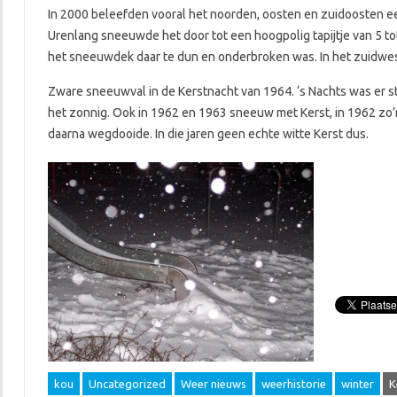
In 2000 beleefden vooral het noorden, oosten en zuidoosten ee
Urenlang sneeuwde het door tot een hoogpolig tapijtje van 5 to
het sneeuwdek daar te dun en onderbroken was. In het zuidwe
Zware sneeuwval in de Kerstnacht van 1964. ‘s Nachts was er s
het zonnig. Ook in 1962 en 1963 sneeuw met Kerst, in 1962 zo’
daarna wegdooide. In die jaren geen echte witte Kerst dus.
kou
Uncategorized
Weer nieuws
weerhistorie
winter
K