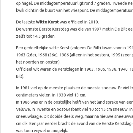
op hagel. De middagtemperatuur ligt rond 7 graden. Tweede Kerst
kwik dicht in de buurt van het vriespunt. De middagtemperatuur 
De laatste
Witte Kerst
was officieel in 2010.
De warmste Eerste Kerstdag was die van 1997 met in De Bilt
zelfs tot 14.5 graden.
Een gedeeltelijke witte Kerst (volgens De Bilt) kwam voor in 191
1963 (26e), 1968 (26e), 1986 (alleen in het oosten), 1995 (zeer p
het noorden en oosten).
Officieel wit waren de Kerstdagen in 1903, 1906, 1938, 1940,
Bilt).
In 1981 viel op de meeste plaatsen de meeste sneeuw. Er viel t
centimeters vielen. In 1938 viel 13 cm.
In 1986 was er in de oostelijke helft van het land sprake van een
Veluwe, in Twente en oost-Brabant viel 10 tot 15 cm sneeuw. I
sneeuwlaagje. Dit dooide deels weg, maar na nieuwe sneeuwva
cm dik. Een jaar eerder bracht de avond van de Eerste Kerstdag 
was toen vrijwel onmogelijk.