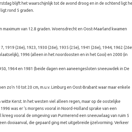
dag blijft het waarschijnlijk tot de avond droog en in de ochtend ligt h
ligt rond 5 graden.
 een maximum van 12.8 graden. Woensdrecht en Oost-Maarland kwamen
7, 1919 (26e), 1923, 1930 (26e), 1935 (25e), 1941 (26e), 1944, 1962 (26e
laatselijk), 1996 (alleen in het noordoosten en in het Gooi) en 2000 (in
 1950, 1964 en 1981 (beide dagen een aaneengesloten sneeuwdek in De
oen zo’n 10 tot 20 cm, m.u.v. Limburg en Oost-Brabant waar maar enkele
 witte Kerst. In het westen viel alleen regen, maar op de oostelijke
n 1996 was er ‘s morgens vooral in Noord-Holland sprake van een
l kreeg vooral de omgeving van Purmerend een sneeuwlaag van ruim 5
een dooiaanval, die gepaard ging met uitgebreide ijzelvorming. Verkeer