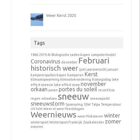
Weer Kerst 2025
Tags
1966
2019
AI
Biologische zaden kopen
computermodel
Februari
Coronavirus
december
historisch weer
ijzel
jaaroverzicht
januari
Kerst
kampeerspullen kopen
Kamperen
klimaatopwarming
klimaatverandering
Koningsdag
lake
november
effect sneeuw
lake effect snow
orkaan
portes du soleil
pasen
record kou
sneeuw
regen
schaatsen
sneeuwjacht
sneeuwstorm
Sponsoring
SSW
Talpa
Temperatuur
UV licht
Weer.nl
weer feestdagen
Weernieuws
winter
weer Pinksteren
zomer
wintersport
Wintersport Frankrijk
Zaaikalender
zonuren