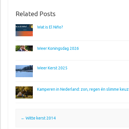
Related Posts
Wat is El Niño?
Weer Koningsdag 2026
Weer Kerst 2025
Kamperen in Nederland: zon, regen én slimme keuze
Post navigation
←
Witte kerst 2014