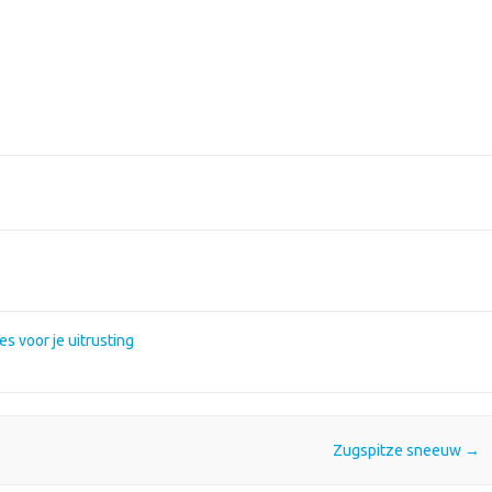
s voor je uitrusting
Zugspitze sneeuw
→