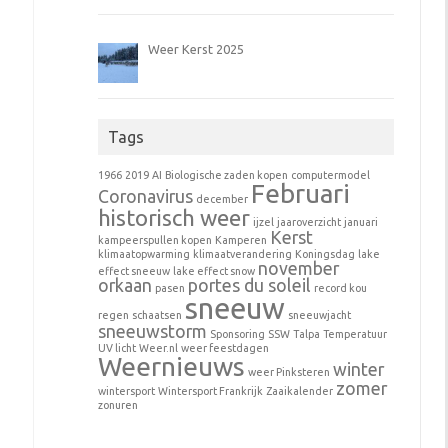
Weer Kerst 2025
Tags
1966
2019
AI
Biologische zaden kopen
computermodel
Februari
Coronavirus
december
historisch weer
ijzel
jaaroverzicht
januari
Kerst
kampeerspullen kopen
Kamperen
klimaatopwarming
klimaatverandering
Koningsdag
lake
november
effect sneeuw
lake effect snow
orkaan
portes du soleil
pasen
record kou
sneeuw
regen
schaatsen
sneeuwjacht
sneeuwstorm
Sponsoring
SSW
Talpa
Temperatuur
UV licht
Weer.nl
weer feestdagen
Weernieuws
winter
weer Pinksteren
zomer
wintersport
Wintersport Frankrijk
Zaaikalender
zonuren