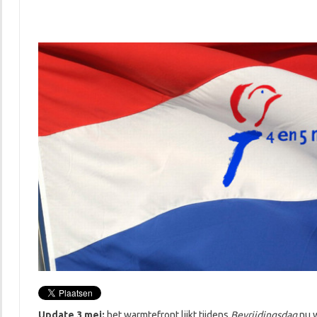
Update 3 mei:
het warmtefront lijkt tijdens
Bevrijdingsdag
nu w