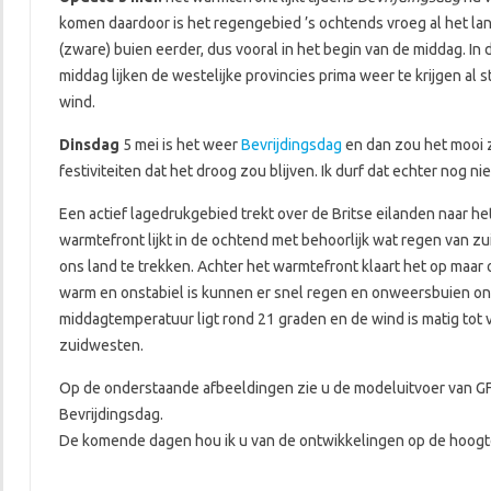
komen daardoor is het regengebied ’s ochtends vroeg al het lan
(zware) buien eerder, dus vooral in het begin van de middag. In 
middag lijken de westelijke provincies prima weer te krijgen al s
wind.
Dinsdag
5 mei is het weer
Bevrijdingsdag
en dan zou het mooi z
festiviteiten dat het droog zou blijven. Ik durf dat echter nog ni
Een actief lagedrukgebied trekt over de Britse eilanden naar h
warmtefront lijkt in de ochtend met behoorlijk wat regen van zu
ons land te trekken. Achter het warmtefront klaart het op maar 
warm en onstabiel is kunnen er snel regen en onweersbuien on
middagtemperatuur ligt rond 21 graden en de wind is matig tot vr
zuidwesten.
Op de onderstaande afbeeldingen zie u de modeluitvoer van G
Bevrijdingsdag.
De komende dagen hou ik u van de ontwikkelingen op de hoogt