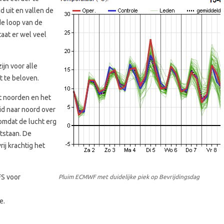
d uit en vallen de
de loop van de
taat er wel veel
ijn voor alle
et te beloven.
et noorden en het
id naar noord over
omdat de lucht erg
tstaan. De
ij krachtig het
FS voor
Pluim ECMWF met duidelijke piek op Bevrijdingsdag
e.