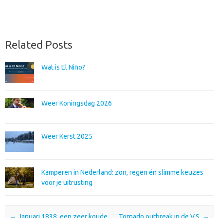
Related Posts
Wat is El Niño?
Weer Koningsdag 2026
Weer Kerst 2025
Kamperen in Nederland: zon, regen én slimme keuzes
voor je uitrusting
Post navigation
←
Januari 1838, een zeer koude
Tornado outbreak in de V.S.
→