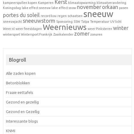
Kerst
kampeerspullen kopen
Kamperen
klimaatopwarming
klimaatverandering
november
orkaan
Koningsdag
lake effect sneeuw
lake effect snow
pasen
sneeuw
portes du soleil
record kou
regen
schaatsen
sneeuwstorm
sneeuwjacht
Sponsoring
SSW
Talpa
Temperatuur
UV licht
Weernieuws
winter
Weer.nl
weer feestdagen
weer Pinksteren
zomer
wintersport
Wintersport Frankrijk
Zaaikalender
zonuren
Blogroll
Alle zaden kopen
Betonblokken
Fraaie eettafels
Gezond en gezellig
Gezond en Gezellig
Interessante blogs
KNMI