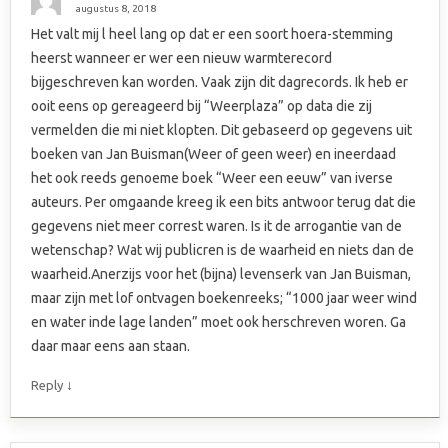
augustus 8, 2018
Het valt mij l heel lang op dat er een soort hoera-stemming
heerst wanneer er wer een nieuw warmterecord
bijgeschreven kan worden. Vaak zijn dit dagrecords. Ik heb er
ooit eens op gereageerd bij “Weerplaza” op data die zij
vermelden die mi niet klopten. Dit gebaseerd op gegevens uit
boeken van Jan Buisman(Weer of geen weer) en ineerdaad
het ook reeds genoeme boek “Weer een eeuw” van iverse
auteurs. Per omgaande kreeg ik een bits antwoor terug dat die
gegevens niet meer correst waren. Is it de arrogantie van de
wetenschap? Wat wij publicren is de waarheid en niets dan de
waarheid.Anerzijs voor het (bijna) levenserk van Jan Buisman,
maar zijn met lof ontvagen boekenreeks; “1000 jaar weer wind
en water inde lage landen” moet ook herschreven woren. Ga
daar maar eens aan staan.
↓
Reply