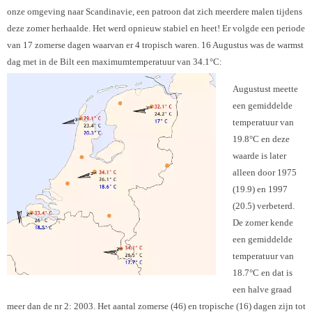
onze omgeving naar Scandinavie, een patroon dat zich meerdere malen tijdens
deze zomer herhaalde. Het werd opnieuw stabiel en heet! Er volgde een periode
van 17 zomerse dagen waarvan er 4 tropisch waren. 16 Augustus was de warmst
dag met in de Bilt een maximumtemperatuur van 34.1°C:
Augustust meette
een gemiddelde
temperatuur van
19.8°C en deze
waarde is later
alleen door 1975
(19.9) en 1997
(20.5) verbeterd.
De zomer kende
een gemiddelde
temperatuur van
18.7°C en dat is
een halve graad
meer dan de nr 2: 2003. Het aantal zomerse (46) en tropische (16) dagen zijn tot