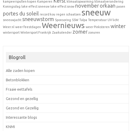
Kerst
kampeerspullen kopen
Kamperen
klimaatopwarming
klimaatverandering
november
orkaan
Koningsdag
lake effect sneeuw
lake effect snow
pasen
sneeuw
portes du soleil
record kou
regen
schaatsen
sneeuwstorm
sneeuwjacht
Sponsoring
SSW
Talpa
Temperatuur
UV licht
Weernieuws
winter
Weer.nl
weer feestdagen
weer Pinksteren
zomer
wintersport
Wintersport Frankrijk
Zaaikalender
zonuren
Blogroll
Alle zaden kopen
Betonblokken
Fraaie eettafels
Gezond en gezellig
Gezond en Gezellig
Interessante blogs
KNMI