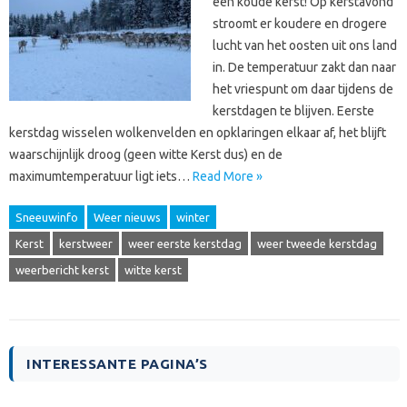
een koude kerst! Op kerstavond
stroomt er koudere en drogere
lucht van het oosten uit ons land
in. De temperatuur zakt dan naar
het vriespunt om daar tijdens de
kerstdagen te blijven. Eerste
kerstdag wisselen wolkenvelden en opklaringen elkaar af, het blijft
waarschijnlijk droog (geen witte Kerst dus) en de
maximumtemperatuur ligt iets…
Read More »
Sneeuwinfo
Weer nieuws
winter
Kerst
kerstweer
weer eerste kerstdag
weer tweede kerstdag
weerbericht kerst
witte kerst
INTERESSANTE PAGINA’S