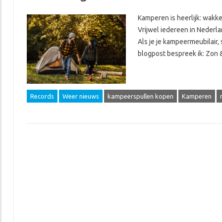
Kamperen is heerlijk: wakke
Vrijwel iedereen in Nederla
Als je je kampeermeubilair,
blogpost bespreek ik: Zon
Records
Weer nieuws
kampeerspullen kopen
Kamperen