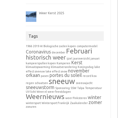
Weer Kerst 2025
Tags
1966
2019
AI
Biologische zaden kopen
computermodel
Februari
Coronavirus
december
historisch weer
ijzel
jaaroverzicht
januari
Kerst
kampeerspullen kopen
Kamperen
klimaatopwarming
klimaatverandering
Koningsdag
lake
november
effect sneeuw
lake effect snow
orkaan
portes du soleil
pasen
record kou
sneeuw
regen
schaatsen
sneeuwjacht
sneeuwstorm
Sponsoring
SSW
Talpa
Temperatuur
UV licht
Weer.nl
weer feestdagen
Weernieuws
winter
weer Pinksteren
zomer
wintersport
Wintersport Frankrijk
Zaaikalender
zonuren