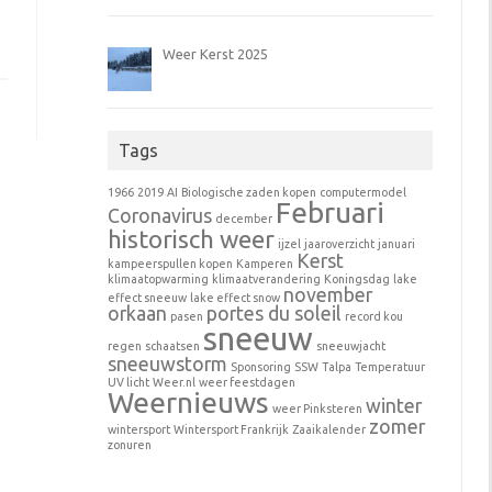
Weer Kerst 2025
Tags
1966
2019
AI
Biologische zaden kopen
computermodel
Februari
Coronavirus
december
historisch weer
ijzel
jaaroverzicht
januari
Kerst
kampeerspullen kopen
Kamperen
klimaatopwarming
klimaatverandering
Koningsdag
lake
november
effect sneeuw
lake effect snow
orkaan
portes du soleil
pasen
record kou
sneeuw
regen
schaatsen
sneeuwjacht
sneeuwstorm
Sponsoring
SSW
Talpa
Temperatuur
UV licht
Weer.nl
weer feestdagen
Weernieuws
winter
weer Pinksteren
zomer
wintersport
Wintersport Frankrijk
Zaaikalender
zonuren