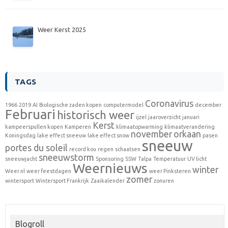
Weer Kerst 2025
TAGS
Coronavirus
1966
2019
AI
Biologische zaden kopen
computermodel
december
Februari
historisch weer
ijzel
jaaroverzicht
januari
Kerst
kampeerspullen kopen
Kamperen
klimaatopwarming
klimaatverandering
november
orkaan
Koningsdag
lake effect sneeuw
lake effect snow
pasen
sneeuw
portes du soleil
record kou
regen
schaatsen
sneeuwstorm
sneeuwjacht
Sponsoring
SSW
Talpa
Temperatuur
UV licht
Weernieuws
winter
Weer.nl
weer feestdagen
weer Pinksteren
zomer
wintersport
Wintersport Frankrijk
Zaaikalender
zonuren
Blogroll