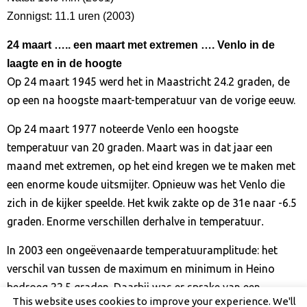
Zonnigst: 11.1 uren (2003)
24 maart
….. een maart met extremen …. Venlo in de
laagte en in de hoogte
Op 24 maart 1945 werd het in Maastricht 24.2 graden, de
op een na hoogste maart-temperatuur van de vorige eeuw.
Op 24 maart 1977 noteerde Venlo een hoogste
temperatuur van 20 graden. Maart was in dat jaar een
maand met extremen, op het eind kregen we te maken met
een enorme koude uitsmijter. Opnieuw was het Venlo die
zich in de kijker speelde. Het kwik zakte op de 31e naar -6.5
graden. Enorme verschillen derhalve in temperatuur
.
In 2003 een ongeëvenaarde temperatuuramplitude: het
verschil van tussen de maximum en minimum in Heino
bedroeg 22.5 graden. Daarbij was er sprake van een
This website uses cookies to improve your experience. We'll
vorstdag en warme dag tegelijkertijd.