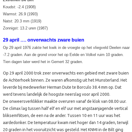
Koudst: -2.4 (1908)
Warmst: 26.9 (1993)
Natst: 20.3 mm (1919)
Zonnigst: 13.2 uren (1987)
29 april …. onverwachts zware buien
Op 29 april 1976 zakte het kwik in de vroegte op het vliegveld Deelen naar
-7.2 graden. Aan de grond vroor het op Eelde en Volkel ruim 10 graden.
Tien dagen later werd het in Gemert 32 graden.
Op 29 april 2000 trok zeer onverwachts een gebied met zware buien
de Achterhoek binnen. Ze waren afkomstig uit het Munsterland. Het
leverde bij medewerker Herman Dute te Borculo 38.4 mm op. Dat
werd tevens landelijk de hoogste neerslag voor april 2000.
De onweersverklikker maakte overuren vanaf de klok van 08.00 uur.
De climax lag tussen half elf en elf uur met angstaanjagende vertical
bliksemflitsen, de een na de ander. Tussen 10 en 11 uur was het
aardedonker. De temperatuur kwam niet hoger dan 14 graden, terwijl
20 graden in het vooruitzicht was gesteld. Het KNMI in de Bilt ging