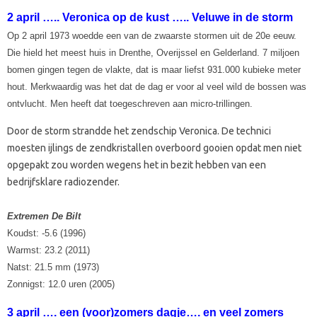
2 april ….. Veronica op de kust ….. Veluwe in de storm
Op 2 april 1973 woedde een van de zwaarste stormen uit de 20e eeuw.
Die hield het meest huis in Drenthe, Overijssel en Gelderland. 7 miljoen
bomen gingen tegen de vlakte, dat is maar liefst 931.000 kubieke meter
hout. Merkwaardig was het dat de dag er voor al veel wild de bossen was
ontvlucht. Men heeft dat toegeschreven aan micro-trillingen.
Door de storm strandde het zendschip Veronica. De technici
moesten ijlings de zendkristallen overboord gooien opdat men niet
opgepakt zou worden wegens het in bezit hebben van een
bedrijfsklare radiozender.
Extremen De Bilt
Koudst: -5.6 (1996)
Warmst: 23.2 (2011)
Natst: 21.5 mm (1973)
Zonnigst: 12.0 uren (2005)
3 april …. een (voor)zomers dagje…. en veel zomers