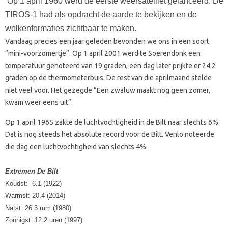
Op 1 april 1960 werd de eerste weersatelliet gelanceerd. De
TIROS-1 had als opdracht de aarde te bekijken en de
wolkenformaties zichtbaar te maken.
Vandaag precies een jaar geleden bevonden we ons in een soort
“mini-voorzomertje”. Op 1 april 2001 werd te Soerendonk een
temperatuur genoteerd van 19 graden, een dag later prijkte er 24.2
graden op de thermometerbuis. De rest van die aprilmaand stelde
niet veel voor. Het gezegde “Een zwaluw maakt nog geen zomer,
kwam weer eens uit”.
Op 1 april 1965 zakte de luchtvochtigheid in de Bilt naar slechts 6%.
Dat is nog steeds het absolute record voor de Bilt. Venlo noteerde
die dag een luchtvochtigheid van slechts 4%.
Extremen De Bilt
Koudst: -6.1 (1922)
Warmst: 20.4 (2014)
Natst: 26.3 mm (1980)
Zonnigst: 12.2 uren (1997)