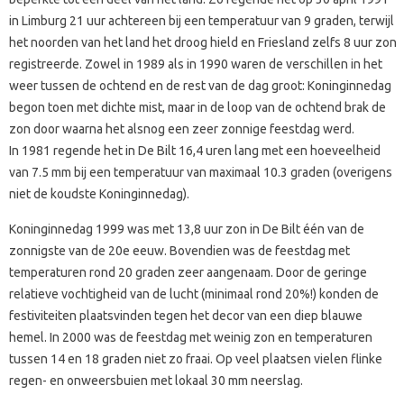
in Limburg 21 uur achtereen bij een temperatuur van 9 graden, terwijl
het noorden van het land het droog hield en Friesland zelfs 8 uur zon
registreerde. Zowel in 1989 als in 1990 waren de verschillen in het
weer tussen de ochtend en de rest van de dag groot: Koninginnedag
begon toen met dichte mist, maar in de loop van de ochtend brak de
zon door waarna het alsnog een zeer zonnige feestdag werd.
In 1981 regende het in De Bilt 16,4 uren lang met een hoeveelheid
van 7.5 mm bij een temperatuur van maximaal 10.3 graden (overigens
niet de koudste Koninginnedag).
Koninginnedag 1999 was met 13,8 uur zon in De Bilt één van de
zonnigste van de 20e eeuw. Bovendien was de feestdag met
temperaturen rond 20 graden zeer aangenaam. Door de geringe
relatieve vochtigheid van de lucht (minimaal rond 20%!) konden de
festiviteiten plaatsvinden tegen het decor van een diep blauwe
hemel. In 2000 was de feestdag met weinig zon en temperaturen
tussen 14 en 18 graden niet zo fraai. Op veel plaatsen vielen flinke
regen- en onweersbuien met lokaal 30 mm neerslag.