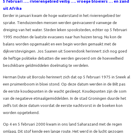
5 februari ….
rivierengebied veilig …. vroege bloeiers … en zand
uit Afrika
Eerder in januari kwam de hoge waterstand in het rivierengebied ter
sprake. Tienduizenden mensen werden geëvacueerd vanwege de
dreiging van het water. Steden leken spooksteden, echter op 5 februari
1995 mochten de laatste evacuees naar hun huizen terug. Nu kon de
balans worden opgemaakt en een begin worden gemaakt met de
dijkverstevigingen. Jos Saanen uit Soerendonk herinnert zich nog goed
de heftige politieke debatten die werden gevoerd om de hoeveelheid
beschikbare geldmiddelen doelmatig te verdelen.
Herman Dute uit Borculo herinnert zich dat op 5 februari 1975 in Sneek al
een pruimenboom in bloei stond. Op deze datum werden in de Bilt pas
de eerste koudepunten in de wacht gesleept. Koudepunten zijn de som
van de negatieve etmaalgemiddelden. In de stad Groningen duurde het
zelfs tot deze datum voordat de eerste nachtvorst in de boeken kon
worden opgetekend.
Op 4 en 5 februari 2000 kwam in ons land Saharazand met de regen
omlaag. Dit stof kende een lange route. Het werd in de lucht gezogen