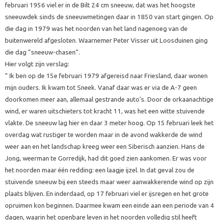
februari 1956 viel er in de Bilt 24 cm sneeuw, dat was het hoogste
sneeuwdek sinds de sneeuwmetingen daar in 1850 van start gingen. Op
die dag in 1979 was het noorden van het land nagenoeg van de
buitenwereld afgesloten. Waarnemer Peter Visser uit Loosduinen ging
die dag “sneeuw-chasen”.
Hier volgt zijn verslag:
” Ik ben op de 15e februari 1979 afgereisd naar Friesland, daar wonen
mijn ouders. Ik kwam tot Sneek. Vanaf daar was er via de A-7 geen
doorkomen meer aan, allemaal gestrande auto’s. Door de orkaanachtige
wind, er waren uitschieters tot kracht 11, was het een witte stuivende
vlakte. De sneeuw lag hier en daar 3 meter hoog. Op 15 februari leek het
overdag wat rustiger te worden maar in de avond wakkerde de wind
weer aan en het landschap kreeg weer een Siberisch aanzien. Hans de
Jong, weerman te Gorredijk, had dit goed zien aankomen. Er was voor
het noorden maar één redding: een laagje ijzel. In dat geval zou de
stuivende sneeuw bij een steeds maar weer aanwakkerende wind op zijn
plaats blijven. En inderdaad, op 17 februari viel er ijsregen en het grote
opruimen kon beginnen. Daarmee kwam een einde aan een periode van 4
dagen, waarin het openbare leven in het noorden volledig stil heeft