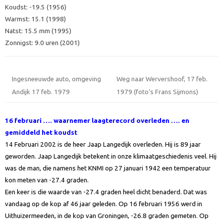
Koudst: -19.5 (1956)
Warmst: 15.1 (1998)
Natst: 15.5 mm (1995)
Zonnigst: 9.0 uren (2001)
Ingesneeuwde auto, omgeving
Weg naar Wervershoof, 17 feb.
Andijk 17 feb. 1979
1979 (foto’s Frans Sijmons)
16 februari ….
waarnemer laagterecord overleden …. en
gemiddeld het koudst
14 Februari 2002 is de heer Jaap Langedijk overleden. Hij is 89 jaar
geworden. Jaap Langedijk betekent in onze klimaatgeschiedenis veel. Hij
was de man, die namens het KNMI op 27 januari 1942 een temperatuur
kon meten van -27.4 graden.
Een keer is die waarde van -27.4 graden heel dicht benaderd. Dat was
vandaag op de kop af 46 jaar geleden. Op 16 februari 1956 werd in
Uithuizermeeden, in de kop van Groningen, -26.8 graden gemeten. Op