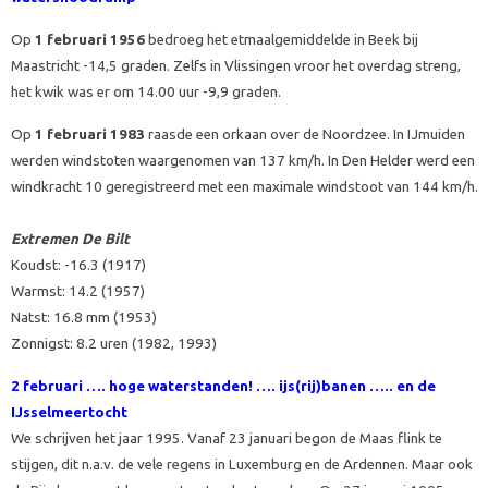
Op
1 februari 1956
bedroeg het etmaalgemiddelde in Beek bij
Maastricht -14,5 graden. Zelfs in Vlissingen vroor het overdag streng,
het kwik was er om 14.00 uur -9,9 graden.
Op
1 februari 1983
raasde een orkaan over de Noordzee. In IJmuiden
werden windstoten waargenomen van 137 km/h. In Den Helder werd een
windkracht 10 geregistreerd met een maximale windstoot van 144 km/h.
Extremen De Bilt
Koudst: -16.3 (1917)
Warmst: 14.2 (1957)
Natst: 16.8 mm (1953)
Zonnigst: 8.2 uren (1982, 1993)
2 februari …. hoge waterstanden! …. ijs(rij)banen ….. en de
IJsselmeertocht
We schrijven het jaar 1995. Vanaf 23 januari begon de Maas flink te
stijgen, dit n.a.v. de vele regens in Luxemburg en de Ardennen. Maar ook