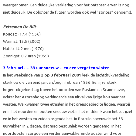
waargenomen. Een duidelijke verklaring voor het ontstaan ervan is nog
niet duidelijk. De oplichtende flitsen worden ook wel “sprites” genoemd.
Extremen De Bilt
Koudst: -17.4 (1956)
Warmst: 15.5 (2002)
Natst: 14.2 mm (1970)
Zonnigst: 8.7 uren (1959)
3 februari …. 33 uur sneeuw… en een vergeten winter
In het weekeinde van
2 op 3 februari 2001
leek de luchtdrukverdeling
sterk op die van eind januari/begin februari 1956. Een ijzersterk
hogedrukgebied lag boven het noorden van Rusland en Scandinavië,
echter het Azorenhoog verhinderde een uitval van ijzige kou naar het
westen. We kwamen twee etmalen in het grensgebied te liggen, waarbij
er in het noorden en oosten sneeuw viel, in het midden kwam het tot ijzel
en in het westen en zuiden regende het. In Borculo sneeuwde het 33
uurvakken in 2 dagen, dat mag best uniek worden genoemd. In het
noordoosten zorgde een verder aanwakkerende oostenwind voor