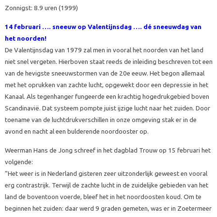
Zonnigst: 8.9 uren (1999)
14 februari ….
sneeuw op Valentijnsdag …. dé sneeuwdag van
het noorden!
De Valentijnsdag van 1979 zal men in vooral het noorden van het land
niet snel vergeten. Hierboven staat reeds de inleiding beschreven tot een
van de hevigste sneeuwstormen van de 20e eeuw. Het begon allemaal
met het oprukken van zachte lucht, opgewekt door een depressie in het
Kanaal. Als tegenhanger fungeerde een krachtig hogedrukgebied boven
Scandinavië. Dat systeem pompte juist ijzige lucht naar het zuiden. Door
toename van de luchtdrukverschillen in onze omgeving stak er in de
avond en nacht al een bulderende noordooster op.
Weerman Hans de Jong schreef in het dagblad Trouw op 15 februari het
volgende:
“Het weer is in Nederland gisteren zeer uitzonderlijk geweest en vooral
erg contrastrijk. Terwijl de zachte lucht in de zuidelijke gebieden van het
land de boventoon voerde, bleef het in het noordoosten koud. Om te
beginnen het zuiden: daar werd 9 graden gemeten, was er in Zoetermeer