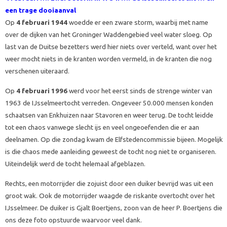
een trage dooiaanval
Op
4 februari 1944
woedde er een zware storm, waarbij met name
over de dijken van het Groninger Waddengebied veel water sloeg. Op
last van de Duitse bezetters werd hier niets over verteld, want over het
weer mocht niets in de kranten worden vermeld, in de kranten die nog
verschenen uiteraard.
Op
4 februari 1996
werd voor het eerst sinds de strenge winter van
1963 de IJsselmeertocht verreden. Ongeveer 50.000 mensen konden
schaatsen van Enkhuizen naar Stavoren en weer terug. De tocht leidde
tot een chaos vanwege slecht ijs en veel ongeoefenden die er aan
deelnamen. Op die zondag kwam de Elfstedencommissie bijeen. Mogelijk
is die chaos mede aanleiding geweest de tocht nog niet te organiseren.
Uiteindelijk werd de tocht helemaal afgeblazen.
Rechts, een motorrijder die zojuist door een duiker bevrijd was uit een
groot wak. Ook de motorrijder waagde de riskante overtocht over het
IJsselmeer. De duiker is Gjalt Boertjens, zoon van de heer P. Boertjens die
ons deze foto opstuurde waarvoor veel dank.