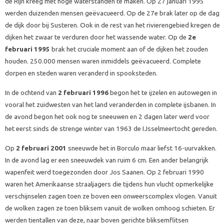
de Rijn kreeg met hoge waterstanden te maken. Op 27 januari 1995
werden duizenden mensen geëvacueerd. Op de 27e brak later op de dag
de dijk door bij Susteren. Ook in de rest van het rivierengebied kregen de
dijken het zwaar te verduren door het wassende water. Op de
2e
februari 1995
brak het cruciale moment aan of de dijken het zouden
houden. 250.000 mensen waren inmiddels geëvacueerd. Complete
dorpen en steden waren veranderd in spooksteden.
In de ochtend van
2 februari 1996
begon het te ijzelen en autowegen in
vooral het zuidwesten van het land veranderden in complete ijsbanen. In
de avond begon het ook nog te sneeuwen en 2 dagen later werd voor
het eerst sinds de strenge winter van 1963 de IJsselmeertocht gereden.
Op
2 februari 2001
sneeuwde het in Borculo maar liefst 16-uurvakken.
In de avond lag er een sneeuwdek van ruim 6 cm. Een ander belangrijk
wapenfeit werd toegezonden door Jos Saanen. Op 2 februari 1990
waren het Amerikaanse straaljagers die tijdens hun vlucht opmerkelijke
verschijnselen zagen toen ze boven een onweerscomplex vlogen. Vanuit
de wolken zagen ze toen bliksem vanuit de wolken omhoog schieten. Er
werden tientallen van deze, naar boven gerichte bliksemflitsen