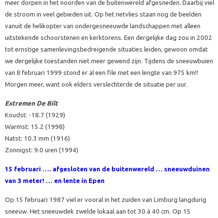
meer dorpen in het noorden van de buitenwereld afgesneden. Daarbij viel
de stroom in veel gebieden uit. Op het netvlies staan nog de beelden
vanuit de helikopter van ondergesneeuwde landschappen met alleen
uitstekende schoorstenen en kerktorens. Een dergelijke dag zou in 2002
tot ernstige samenlevingsbedreigende situaties leiden, gewoon omdat
we dergelijke toestanden niet meer gewend zijn. Tijdens de sneeuwbuien
van 8 februari 1999 stond er al een file met een lengte van 975 km!!
Morgen meer, want ook elders verslechterde de situatie per uur.
Extremen De Bilt
Koudst: -18.7 (1929)
Warmst: 15.2 (1998)
Natst: 10.3 mm (1916)
Zonnigst: 9.0 uren (1994)
15 februari ….
afgesloten van de buitenwereld … sneeuwduinen
van 3 meter! … en lente in Epen
Op 15 februari 1987 viel er vooral in het zuiden van Limburg langdurig
sneeuw. Het sneeuwdek zwelde lokaal aan tot 30 á 40 cm. Op 15