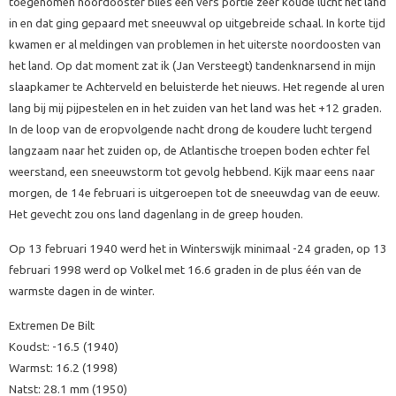
toegenomen noordooster blies een vers portie zeer koude lucht het land
in en dat ging gepaard met sneeuwval op uitgebreide schaal. In korte tijd
kwamen er al meldingen van problemen in het uiterste noordoosten van
het land. Op dat moment zat ik (Jan Versteegt) tandenknarsend in mijn
slaapkamer te Achterveld en beluisterde het nieuws. Het regende al uren
lang bij mij pijpestelen en in het zuiden van het land was het +12 graden.
In de loop van de eropvolgende nacht drong de koudere lucht tergend
langzaam naar het zuiden op, de Atlantische troepen boden echter fel
weerstand, een sneeuwstorm tot gevolg hebbend. Kijk maar eens naar
morgen, de 14e februari is uitgeroepen tot de sneeuwdag van de eeuw.
Het gevecht zou ons land dagenlang in de greep houden.
Op 13 februari 1940 werd het in Winterswijk minimaal -24 graden, op 13
februari 1998 werd op Volkel met 16.6 graden in de plus één van de
warmste dagen in de winter.
Extremen De Bilt
Koudst: -16.5 (1940)
Warmst: 16.2 (1998)
Natst: 28.1 mm (1950)