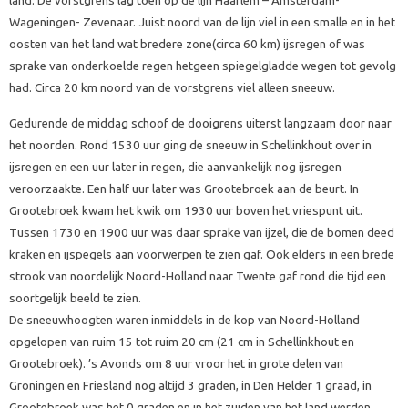
land. De vorstgrens lag toen op de lijn Haarlem – Amsterdam-
Wageningen- Zevenaar. Juist noord van de lijn viel in een smalle en in het
oosten van het land wat bredere zone(circa 60 km) ijsregen of was
sprake van onderkoelde regen hetgeen spiegelgladde wegen tot gevolg
had. Circa 20 km noord van de vorstgrens viel alleen sneeuw.
Gedurende de middag schoof de dooigrens uiterst langzaam door naar
het noorden. Rond 1530 uur ging de sneeuw in Schellinkhout over in
ijsregen en een uur later in regen, die aanvankelijk nog ijsregen
veroorzaakte. Een half uur later was Grootebroek aan de beurt. In
Grootebroek kwam het kwik om 1930 uur boven het vriespunt uit.
Tussen 1730 en 1900 uur was daar sprake van ijzel, die de bomen deed
kraken en ijspegels aan voorwerpen te zien gaf. Ook elders in een brede
strook van noordelijk Noord-Holland naar Twente gaf rond die tijd een
soortgelijk beeld te zien.
De sneeuwhoogten waren inmiddels in de kop van Noord-Holland
opgelopen van ruim 15 tot ruim 20 cm (21 cm in Schellinkhout en
Grootebroek). ’s Avonds om 8 uur vroor het in grote delen van
Groningen en Friesland nog altijd 3 graden, in Den Helder 1 graad, in
Grootebroek was het 0 graden en in het zuiden van het land werden