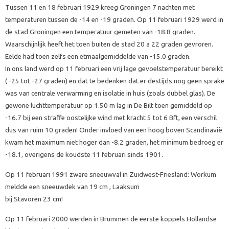
Tussen 11 en 18 februari 1929 kreeg Groningen 7 nachten met
temperaturen tussen de -14 en -19 graden. Op 11 februari 1929 werd in
de stad Groningen een temperatuur gemeten van -18.8 graden.
Waarschijnlijk heeft het toen buiten de stad 20 a 22 graden gevroren.
Eelde had toen zelfs een etmaalgemiddelde van -15.0 graden.
In ons land werd op 11 februari een vrij lage gevoelstemperatuur bereikt
( -25 tot -27 graden) en dat te bedenken dat er destijds nog geen sprake
was van centrale verwarming en isolatie in huis (zoals dubbel glas). De
gewone luchttemperatuur op 1.50 m lag in De Bilt toen gemiddeld op
-16.7 bij een straffe oostelijke wind met kracht 5 tot 6 Bft, een verschil
dus van ruim 10 graden! Onder invloed van een hoog boven Scandinavië
kwam het maximum niet hoger dan -8.2 graden, het minimum bedroeg er
-18.1, overigens de koudste 11 februari sinds 1901.
Op 11 februari 1991 zware sneeuwval in Zuidwest-Friesland: Workum
meldde een sneeuwdek van 19 cm , Laaksum
bij Stavoren 23 cm!
Op 11 februari 2000 werden in Brummen de eerste koppels Hollandse