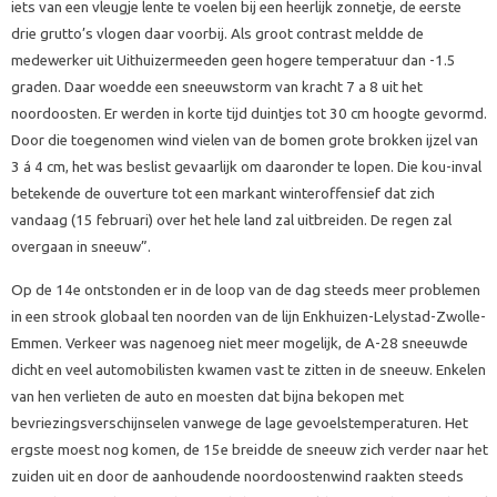
iets van een vleugje lente te voelen bij een heerlijk zonnetje, de eerste
drie grutto’s vlogen daar voorbij. Als groot contrast meldde de
medewerker uit Uithuizermeeden geen hogere temperatuur dan -1.5
graden. Daar woedde een sneeuwstorm van kracht 7 a 8 uit het
noordoosten. Er werden in korte tijd duintjes tot 30 cm hoogte gevormd.
Door die toegenomen wind vielen van de bomen grote brokken ijzel van
3 á 4 cm, het was beslist gevaarlijk om daaronder te lopen. Die kou-inval
betekende de ouverture tot een markant winteroffensief dat zich
vandaag (15 februari) over het hele land zal uitbreiden. De regen zal
overgaan in sneeuw”.
Op de 14e ontstonden er in de loop van de dag steeds meer problemen
in een strook globaal ten noorden van de lijn Enkhuizen-Lelystad-Zwolle-
Emmen. Verkeer was nagenoeg niet meer mogelijk, de A-28 sneeuwde
dicht en veel automobilisten kwamen vast te zitten in de sneeuw. Enkelen
van hen verlieten de auto en moesten dat bijna bekopen met
bevriezingsverschijnselen vanwege de lage gevoelstemperaturen. Het
ergste moest nog komen, de 15e breidde de sneeuw zich verder naar het
zuiden uit en door de aanhoudende noordoostenwind raakten steeds