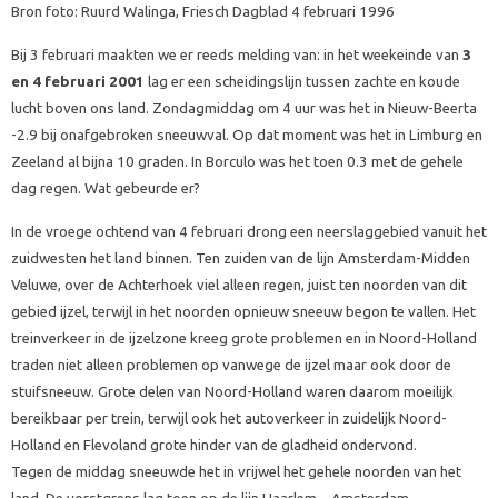
Bron foto: Ruurd Walinga, Friesch Dagblad 4 februari 1996
Bij 3 februari maakten we er reeds melding van: in het weekeinde van
3
en 4 februari 2001
lag er een scheidingslijn tussen zachte en koude
lucht boven ons land. Zondagmiddag om 4 uur was het in Nieuw-Beerta
-2.9 bij onafgebroken sneeuwval. Op dat moment was het in Limburg en
Zeeland al bijna 10 graden. In Borculo was het toen 0.3 met de gehele
dag regen. Wat gebeurde er?
In de vroege ochtend van 4 februari drong een neerslaggebied vanuit het
zuidwesten het land binnen. Ten zuiden van de lijn Amsterdam-Midden
Veluwe, over de Achterhoek viel alleen regen, juist ten noorden van dit
gebied ijzel, terwijl in het noorden opnieuw sneeuw begon te vallen. Het
treinverkeer in de ijzelzone kreeg grote problemen en in Noord-Holland
traden niet alleen problemen op vanwege de ijzel maar ook door de
stuifsneeuw. Grote delen van Noord-Holland waren daarom moeilijk
bereikbaar per trein, terwijl ook het autoverkeer in zuidelijk Noord-
Holland en Flevoland grote hinder van de gladheid ondervond.
Tegen de middag sneeuwde het in vrijwel het gehele noorden van het