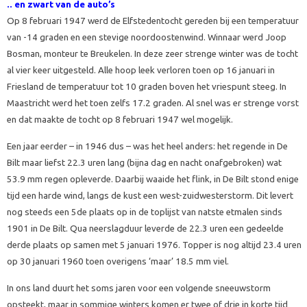
.. en zwart van de auto’s
Op 8 februari 1947 werd de Elfstedentocht gereden bij een temperatuur
van -14 graden en een stevige noordoostenwind. Winnaar werd Joop
Bosman, monteur te Breukelen. In deze zeer strenge winter was de tocht
al vier keer uitgesteld. Alle hoop leek verloren toen op 16 januari in
Friesland de temperatuur tot 10 graden boven het vriespunt steeg. In
Maastricht werd het toen zelfs 17.2 graden. Al snel was er strenge vorst
en dat maakte de tocht op 8 februari 1947 wel mogelijk.
Een jaar eerder – in 1946 dus – was het heel anders: het regende in De
Bilt maar liefst 22.3 uren lang (bijna dag en nacht onafgebroken) wat
53.9 mm regen opleverde. Daarbij waaide het flink, in De Bilt stond enige
tijd een harde wind, langs de kust een west-zuidwesterstorm. Dit levert
nog steeds een 5de plaats op in de toplijst van natste etmalen sinds
1901 in De Bilt. Qua neerslagduur leverde de 22.3 uren een gedeelde
derde plaats op samen met 5 januari 1976. Topper is nog altijd 23.4 uren
op 30 januari 1960 toen overigens ‘maar’ 18.5 mm viel.
In ons land duurt het soms jaren voor een volgende sneeuwstorm
opsteekt, maar in sommige winters komen er twee of drie in korte tijd