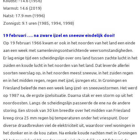
Koudst: -14.6 (1956)
Warmst: 14.6 (2019)
Natst: 17.9 mm (1996)
Zonnigst: 9.1 uren (1985, 1994, 1998)
19 februari ….
na zware ijzel en sneeuw eindelijk dooi!
Op 19 februari 1966 kwam er ook in het noorden van het land een einde
aan een week met samenlevingsontwrichtende weersomstandigheden.
Er lag enige tijd een scheidingslijn over ons land tussen zachte lucht in het
zuiden en koude lucht in het noorden van het land. Dat leverde allerlei
soorten neerslag op, in het noorden meest sneeuw, in het zuiden regen
en in het midden regen, regen met ijzel, ijsregen etc. In Groningen en
Friesland beleefde men een week lang ijzel- en sneeuwstormen. Het werd
op 1987 na, de ergste ijzelsituatie. Daarna stak er een storm op uit het
noordoosten. Langs de scheidingslijn passeerde de ene na de andere
storing. Een strook van 30 km breedte over het midden van Friesland
kreeg circa 25 mm regen bij temperaturen onder het vriespunt. Door
diverse draadbreuken viel de elektriciteit uit, waardoor veel woningen in
het donker en in de kou zaten. Na enkele koude nachten met in Groningen